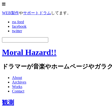
WEB製作
や
サポートドラム
してます。
rss feed
facebook
twitter
Moral Hazard!!
ドラマーが音楽やホームページやガラ
About
Archives
Works
Contact
観測