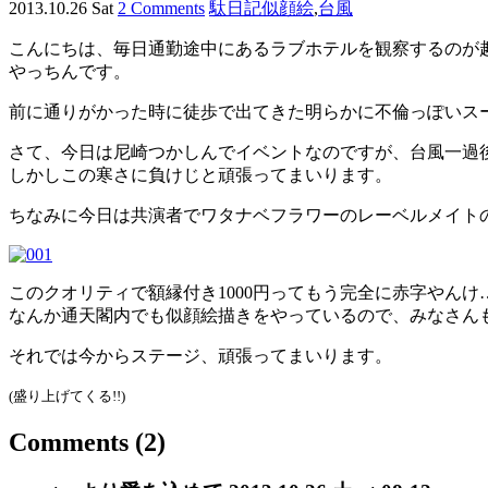
2013.10.26 Sat
2 Comments
駄日記
似顔絵
,
台風
こんにちは、毎日通勤途中にあるラブホテルを観察するのが
やっちんです。
前に通りがかった時に徒歩で出てきた明らかに不倫っぽいス
さて、今日は尼崎つかしんでイベントなのですが、台風一過
しかしこの寒さに負けじと頑張ってまいります。
ちなみに今日は共演者でワタナベフラワーのレーベルメイト
このクオリティで額縁付き1000円ってもう完全に赤字やんけ
なんか通天閣内でも似顔絵描きをやっているので、みなさん
それでは今からステージ、頑張ってまいります。
(盛り上げてくる!!)
Comments
(2)