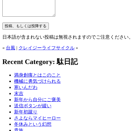
日本語が含まれない投稿は無視されますのでご注意ください
«
台風
|
クレイジーライフサイクル
»
Recent Category: 駄日記
満身創痍とはこのこと
機械に勇気づけられる
寒いんだわ
末吉
新年から自分にご褒美
送信ボタンが緩い
新年初蹴り
さよならマイヒーロー
冬休みという幻想
貴族