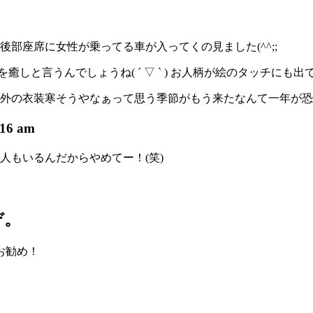
部座席に女性が乗ってる車が入ってくの見ました(^^;;
と言うんでしょうね( ´ ▽ ` ) お人柄が絵のタッチにも出てて
外の衣装寒そうやなぁって思う季節がもう来たなんて一年が恐
:16 am
人もいるんだからやめてー！(笑)
ぞ。
お勧め！