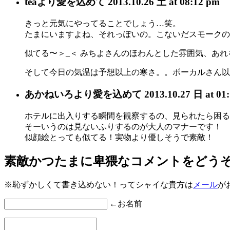
tea
より愛を込めて
2013.10.26 土 at 08:12 pm
きっと元気にやってることでしょう…笑。
たまにいますよね、それっぽいの。こないだスモークの後
似てる〜＞_＜ みちよさんのほわんとした雰囲気、あれを癒し
そして今日の気温は予想以上の寒さ。。ボーカルさん以
あかねいろ
より愛を込めて
2013.10.27 日 at 01
ホテルに出入りする瞬間を観察するの、見られたら困る
そーいうのは見ないふりするのが大人のマナーです！
似顔絵とっても似てる！実物より優しそうで素敵！
素敵かつたまに卑猥なコメントをどう
※恥ずかしくて書き込めない！ってシャイな貴方は
メール
が
←お名前