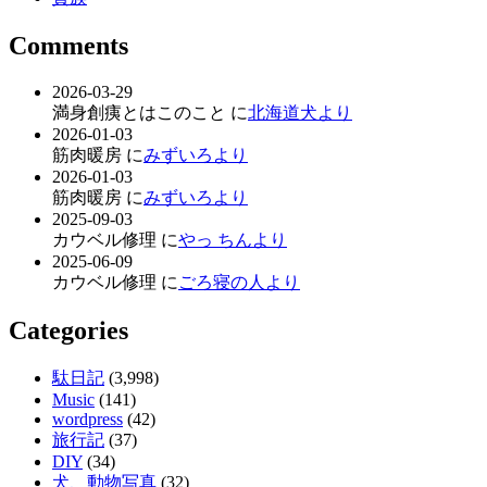
Comments
2026-03-29
満身創痍とはこのこと に
北海道犬より
2026-01-03
筋肉暖房 に
みずいろより
2026-01-03
筋肉暖房 に
みずいろより
2025-09-03
カウベル修理 に
やっ ちんより
2025-06-09
カウベル修理 に
ごろ寝の人より
Categories
駄日記
(3,998)
Music
(141)
wordpress
(42)
旅行記
(37)
DIY
(34)
犬、動物写真
(32)