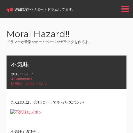
WEB製作
や
サポートドラム
してます。
Moral Hazard!!
ドラマーが音楽やホームページやガラクタを作るよ。
不気味
2013.11.01 Fri
4 Comments
駄日記
ズボン
,
パンツ
こんばんは、会社に干してあったズボンが
不気味すぎる件。