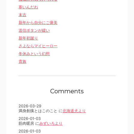
寒いんだわ
末吉
新年から自分にご褒美
送信ボタンが緩い
新年初蹴り
さよならマイヒーロー
冬休みという幻想
貴族
Comments
2026-03-29
満身創痍とはこのこと に
北海道犬より
2026-01-03
筋肉暖房 に
みずいろより
2026-01-03