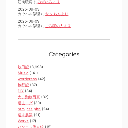
筋肉暖房 に
みずいろより
2025-09-03
カウベル修理 に
やっ ちんより
2025-06-09
カウベル修理 に
ごろ寝の人より
Categories
駄日記
(3,998)
Music
(141)
wordpress
(42)
旅行記
(37)
DIY
(34)
犬、動物写真
(32)
過去ログ
(30)
html,css,php
(24)
週末農業
(21)
Works
(17)
パソコン備忘録
(15)