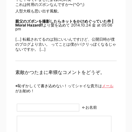
これは何用のズボンなんですか〜(^◇^;)
人型大根も思い出す風貌。
親父のズボンを撮影したらネットをかけめぐっていた件 |
Moral Hazard!!
より愛を込めて
2014.10.24 金 at 05:06
pm
[…] 転載されてるのは別にいいんですけど、公開日時が僕
のブログより古い。 ってことは僕がパクリっぽくなるじゃ
ないですか。 […]
素敵かつたまに卑猥なコメントをどうぞ。
※恥ずかしくて書き込めない！ってシャイな貴方は
メール
がお勧め！
←お名前