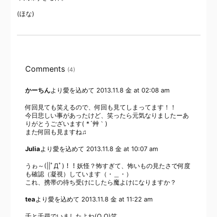
(ほな)
Comments
(4)
かーちん
より愛を込めて
2013.11.8 金 at 02:08 am
何回見ても笑えるので、何回も見てしまってます！！
今日悲しい事があったけど、笑ったら元気なりましたーあ
りがとうございます( *´艸｀)
また何回も見ますね♫
Julia
より愛を込めて
2013.11.8 金 at 10:07 am
うゎ～(||ﾟДﾟ)！！妖怪？怖すぎて、怖いもの見たさで何度
も確認（凝視）しています（・＿・）
これ、携帯の待ち受けにしたら魔よけになりますか？
tea
より愛を込めて
2013.11.8 金 at 11:22 am
千と千尋でいましたよね(O_O)笑