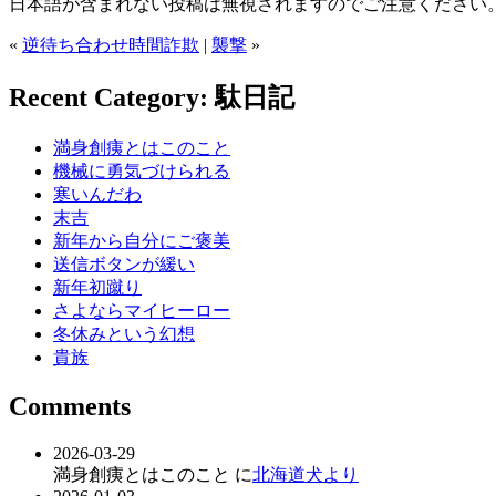
日本語が含まれない投稿は無視されますのでご注意ください
«
逆待ち合わせ時間詐欺
|
襲撃
»
Recent Category: 駄日記
満身創痍とはこのこと
機械に勇気づけられる
寒いんだわ
末吉
新年から自分にご褒美
送信ボタンが緩い
新年初蹴り
さよならマイヒーロー
冬休みという幻想
貴族
Comments
2026-03-29
満身創痍とはこのこと に
北海道犬より