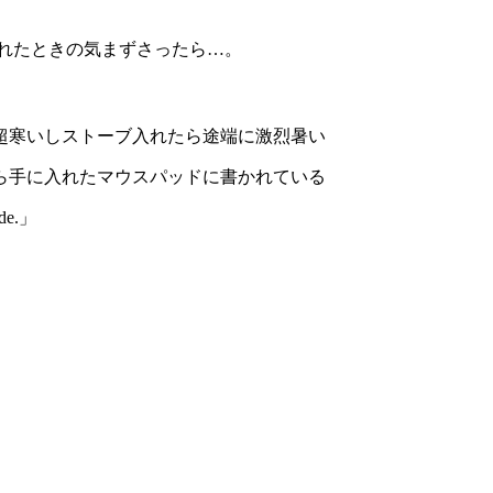
流れたときの気まずさったら…。
超寒いしストーブ入れたら途端に激烈暑い
ら手に入れたマウスパッドに書かれている
side.」