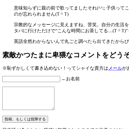
意味知らずに親の前で歌ってましたそれ(^^;; 子供っ
のが忘れられません(T ^ T)
宗教的なメッセージに見えますね、苦笑。自分の生活を照
タバに行けただけで“こんな時間にお茶してる…(T ^ T)
英語全然わからないんで丸ごと調べたら出てきたからび
素敵かつたまに卑猥なコメントをどう
※恥ずかしくて書き込めない！ってシャイな貴方は
メール
が
←お名前