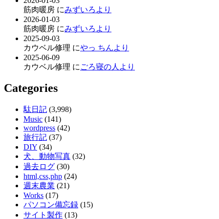
2026-01-03
筋肉暖房 に
みずいろより
2026-01-03
筋肉暖房 に
みずいろより
2025-09-03
カウベル修理 に
やっ ちんより
2025-06-09
カウベル修理 に
ごろ寝の人より
Categories
駄日記
(3,998)
Music
(141)
wordpress
(42)
旅行記
(37)
DIY
(34)
犬、動物写真
(32)
過去ログ
(30)
html,css,php
(24)
週末農業
(21)
Works
(17)
パソコン備忘録
(15)
サイト製作
(13)