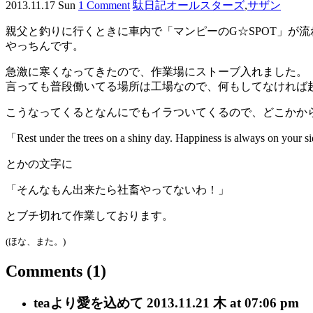
2013.11.17 Sun
1 Comment
駄日記
オールスターズ
,
サザン
親父と釣りに行くときに車内で「マンピーのG☆SPOT」が
やっちんです。
急激に寒くなってきたので、作業場にストーブ入れました。
言っても普段働いてる場所は工場なので、何もしてなければ
こうなってくるとなんにでもイラついてくるので、どこかか
「Rest under the trees on a shiny day. Happiness is always on your 
とかの文字に
「そんなもん出来たら社畜やってないわ！」
とブチ切れて作業しております。
(ほな、また。)
Comments
(1)
tea
より愛を込めて
2013.11.21 木 at 07:06 pm