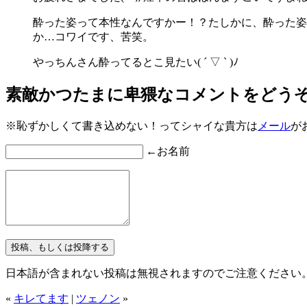
酔った姿って本性なんですかー！？たしかに、酔った姿が
か…コワイです、苦笑。
やっちんさん酔ってるとこ見たい( ´ ▽ ` )ﾉ
素敵かつたまに卑猥なコメントをどう
※恥ずかしくて書き込めない！ってシャイな貴方は
メール
が
←お名前
日本語が含まれない投稿は無視されますのでご注意ください
«
キレてます
|
ツェノン
»