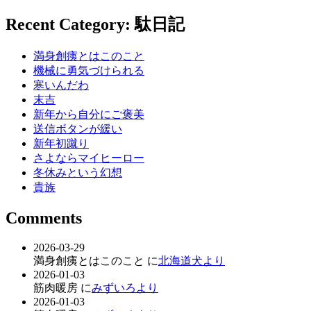
Recent Category: 駄日記
満身創痍とはこのこと
機械に勇気づけられる
寒いんだわ
末吉
新年から自分にご褒美
送信ボタンが緩い
新年初蹴り
さよならマイヒーロー
冬休みという幻想
貴族
Comments
2026-03-29
満身創痍とはこのこと に
北海道犬より
2026-01-03
筋肉暖房 に
みずいろより
2026-01-03