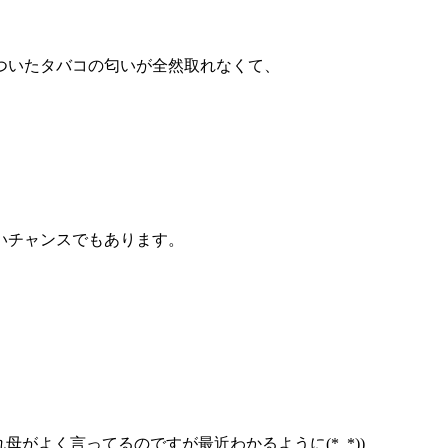
ついたタバコの匂いが全然取れなくて、
いチャンスでもあります。
母がよく言ってるのですが最近わかるように(*_*))