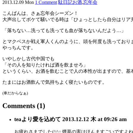
2013.12.09 Mon
1 Comment
駄日記
お酒
,
忘年会
こんばんは、さぁ忘年会シーズン！
大声出してボケて騒いでる時は「ひょっとしたら自分はリア
「落ちない…洗っても洗っても血が落ちないんだよう…」
とマクベスか戦え軍人くんのように、頭を何度も洗っており
やっちんです。
いやしかし古代中国でも
「その人を知りたければ酒を飲ませろ」
というくらい、お酒を飲むことで人の本性が出ますので、基
たまにはお酒飲んで気持ちよく寝たいものです。
(車だからなぁ)
Comments
(1)
tea
より愛を込めて
2013.12.12 木 at 09:26 am
お疲れさまでした(^^;; 煙草の害はほんますごいです