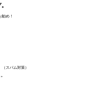
ぞ。
お勧め！
。（スパム対策）
»