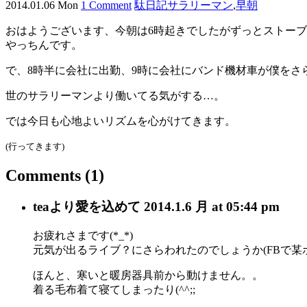
2014.01.06 Mon
1 Comment
駄日記
サラリーマン
,
早朝
おはようございます、今朝は6時起きでしたがずっとストー
やっちんです。
で、8時半に会社に出勤、9時に会社にバンド機材車が僕を
世のサラリーマンより働いてる気がする…。
では今日も心地よいリズムを心がけてきます。
(行ってきます)
Comments
(1)
tea
より愛を込めて
2014.1.6 月 at 05:44 pm
お疲れさまです(*_*)
元気が出るライブ？にさらわれたのでしょうか(FBで某ボ
ほんと、寒いと暖房器具前から動けません。。
着る毛布着て寝てしまったり(^^;;