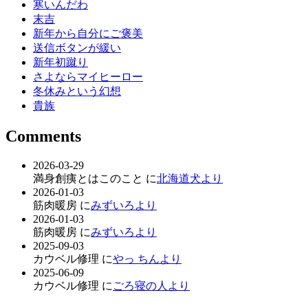
寒いんだわ
末吉
新年から自分にご褒美
送信ボタンが緩い
新年初蹴り
さよならマイヒーロー
冬休みという幻想
貴族
Comments
2026-03-29
満身創痍とはこのこと に
北海道犬より
2026-01-03
筋肉暖房 に
みずいろより
2026-01-03
筋肉暖房 に
みずいろより
2025-09-03
カウベル修理 に
やっ ちんより
2025-06-09
カウベル修理 に
ごろ寝の人より