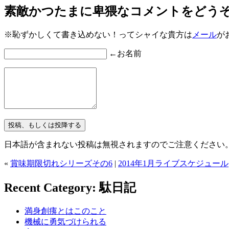
素敵かつたまに卑猥なコメントをどう
※恥ずかしくて書き込めない！ってシャイな貴方は
メール
が
←お名前
日本語が含まれない投稿は無視されますのでご注意ください
«
賞味期限切れシリーズその6
|
2014年1月ライブスケジュール
Recent Category: 駄日記
満身創痍とはこのこと
機械に勇気づけられる