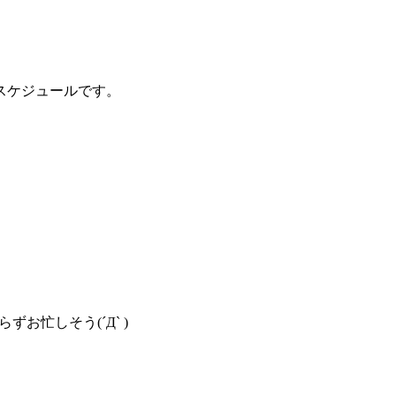
スケジュールです。
忙しそう(´Д` )