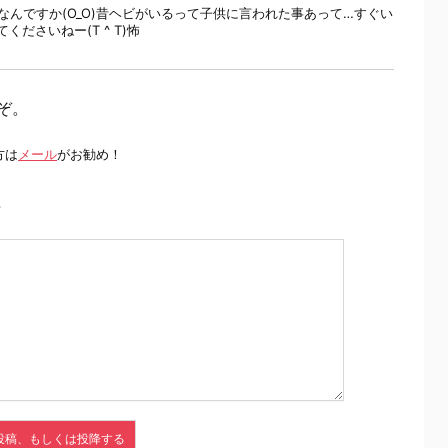
んですか(O_O)昔ヘビがいるって子供に言われた事あって…すぐい
くださいねー(T ^ T)怖
ぞ。
方は
メール
がお勧め！
前