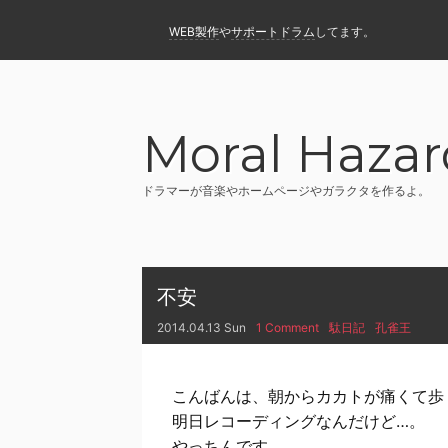
WEB製作
や
サポートドラム
してます。
Moral Hazar
ドラマーが音楽やホームページやガラクタを作るよ。
不安
2014.04.13 Sun
1 Comment
駄日記
孔雀王
こんばんは、朝からカカトが痛くて歩
明日レコーディングなんだけど…。
やっちんです。