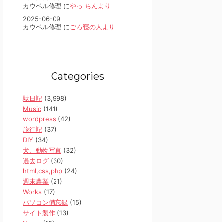
カウベル修理 に
やっ ちんより
2025-06-09
カウベル修理 に
ごろ寝の人より
Categories
駄日記
(3,998)
Music
(141)
wordpress
(42)
旅行記
(37)
DIY
(34)
犬、動物写真
(32)
過去ログ
(30)
html,css,php
(24)
週末農業
(21)
Works
(17)
パソコン備忘録
(15)
サイト製作
(13)