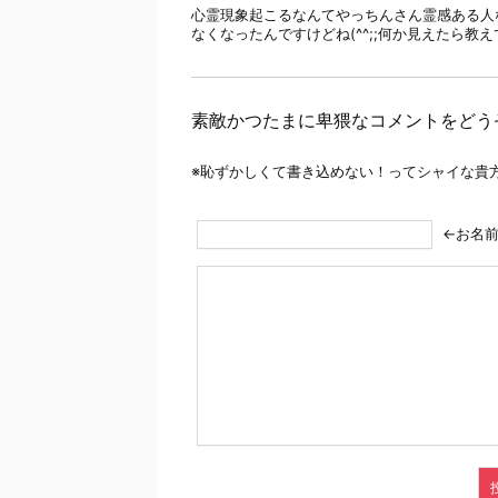
心霊現象起こるなんてやっちんさん霊感ある人な
なくなったんですけどね(^^;;何か見えたら教えて
素敵かつたまに卑猥なコメントをどう
※恥ずかしくて書き込めない！ってシャイな貴
←お名