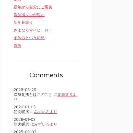
新年から自分にご褒美
送信ボタンが緩い
新年初蹴り
さよならマイヒーロー
冬休みという幻想
貴族
Comments
2026-03-29
満身創痍とはこのこと に
北海道犬よ
り
2026-01-03
筋肉暖房 に
みずいろより
2026-01-03
筋肉暖房 に
みずいろより
2025-09-03