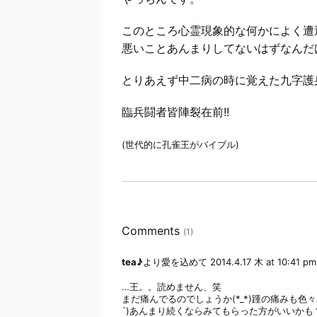
このところ心霊現象的な何かによく遭
悪いことあんまりしてないはずなんだ
とりあえず中二病の時に覚えた九字護
臨兵闘者皆陣裂在前!!
(世代的に孔雀王がバイブル)
Comments
(1)
tea♪
より愛を込めて
2014.4.17 木 at 10:41 pm
…王。。読めません、笑
まだ痛んでるのでしょうか(*_*)踵の痛みも色
`)あんまり続くならみてもらった方がいいかも