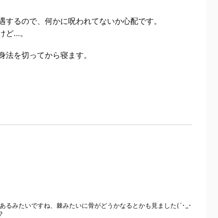
遇するので、何かに呪われてないか心配です。
けど…。
身法を切ってから寝ます。
々あるみたいですね、棘みたいに骨がどうかなるとかも見ました(´･_･
？