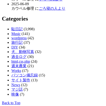
2025-06-09
カウベル修理 に
ごろ寝の人より
Categories
駄日記
(3,998)
Music
(141)
wordpress
(42)
旅行記
(37)
DIY
(34)
犬、動物写真
(32)
過去ログ
(30)
html,css,php
(24)
週末農業
(21)
Works
(17)
パソコン備忘録
(15)
サイト製作
(13)
News
(12)
マジ話
(7)
映像
(7)
Back to Top