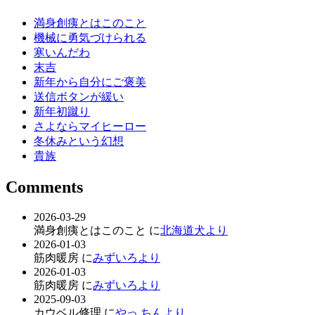
満身創痍とはこのこと
機械に勇気づけられる
寒いんだわ
末吉
新年から自分にご褒美
送信ボタンが緩い
新年初蹴り
さよならマイヒーロー
冬休みという幻想
貴族
Comments
2026-03-29
満身創痍とはこのこと に
北海道犬より
2026-01-03
筋肉暖房 に
みずいろより
2026-01-03
筋肉暖房 に
みずいろより
2025-09-03
カウベル修理 に
やっ ちんより