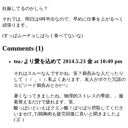
妊娠してるのかしら？
それでは、明日は6時半出なので、早めに仕事を上がるべく
頑張ります。
(すっぱムーチョしばらく食べてないな)
Comments
(1)
tea♪
より愛を込めて
2014.5.23 金 at 10:49 pm
それはスルーなんですかね、笑？鵜呑みな人だったり
して（ ｉ _ ｉ ）私よくあります、友人がボケた冗談の
エピソード鵜呑みとか(^^;;
暑くなってきましたね、物理的ストレスの季節。。服
着替えるだけで疲れます、笑。
酸っぱいといえばクエン酸！ばりばり摂取してくださ
いませ(T_T)鶏胸肉も疲労回復に良いと聞きましたよ
(´Д` )