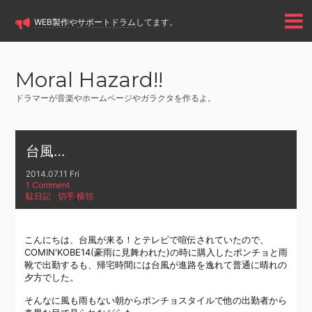
WEB製作
や
サポートドラム
してます。
Moral Hazard!!
ドラマーが音楽やホームページやガラクタを作るよ。
台風…
2014.07.11 Fri
1 Comment
駄日記
切手
,
横領
こんにちは、台風が来る！とテレビで喧伝されていたので、
COMIN'KOBE14(豪雨に見舞われた)の時に購入したポンチョと雨
靴で出勤するも、帰宅時間には台風が進路を逸れて普通に晴れの
夕方でした。
そんなに風も雨もない朝からポンチョスタイルで他の出勤者から