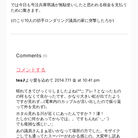
では今日も号泣兵庫県議が無駄使いしたと思われる税金を支払う
ために働きます。
(のこり10人の切手ロンダリング議員の家に突撃したろか)
Comments
(1)
コメントする
tea♪
より愛を込めて
2014.7.11 金 at 10:41 pm
晴れてきてびっくりしましたよね(^^;; アレ？となったもの
の何もなくて良かったです。かなり大きい虹が出てたよう
ですが見れず…(電車内のカップルが言い出したので振り返
って外を見れず)。
ホタル見れる川が近くにあったんですか？！凄！
たしかに何かあってからでは。。ですもんね(´･_･`)
でも複雑な感じ(･_･;
あの議員さんまぁ近いかなって場所の方でした。モザイク
ごしでも通ってたスーパーがわかる感じの。大変申し訳あ