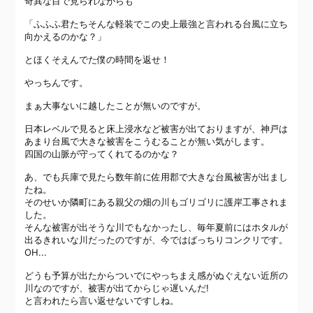
奇異な目で見られながらも
「ふふふ君たちそんな軽装でこの史上最強と言われる台風に立ち
向かえるのかな？」
とほくそえんでた僕の時間を返せ！
やっちんです。
まぁ大事ないに越したことが無いのですが。
日本レベルで見ると床上浸水など被害が出ておりますが、神戸は
あまり台風で大きな被害をこうむることが無い気がします。
四国の山脈が守ってくれてるのかな？
あ、でも兵庫で見たら数年前に佐用郡で大きな台風被害が出まし
たね。
そのせいか隣町にある親父の畑の川もゴリゴリに護岸工事されま
した。
そんな被害が出そうな川でもなかったし、毎年夏前にはホタルが
出るきれいな川だったのですが、今ではばっちりコンクリです。
OH...
どうも予算が出たからついでにやっちまえ感がぬぐえない近所の
川なのですが、被害が出てからじゃ遅いんだ!
と言われたら言い返せないですしね。