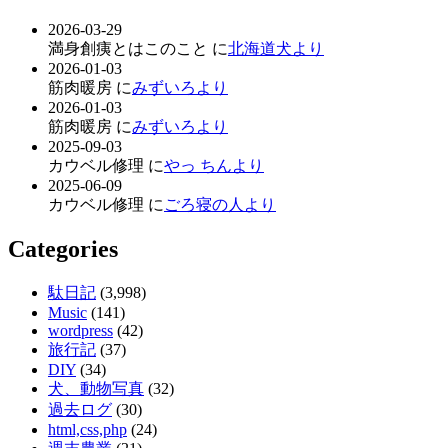
2026-03-29
満身創痍とはこのこと に
北海道犬より
2026-01-03
筋肉暖房 に
みずいろより
2026-01-03
筋肉暖房 に
みずいろより
2025-09-03
カウベル修理 に
やっ ちんより
2025-06-09
カウベル修理 に
ごろ寝の人より
Categories
駄日記
(3,998)
Music
(141)
wordpress
(42)
旅行記
(37)
DIY
(34)
犬、動物写真
(32)
過去ログ
(30)
html,css,php
(24)