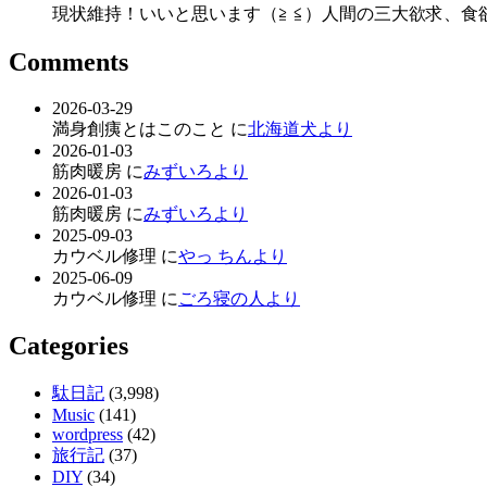
現状維持！いいと思います（≧ ≦）人間の三大欲求、食欲
Comments
2026-03-29
満身創痍とはこのこと に
北海道犬より
2026-01-03
筋肉暖房 に
みずいろより
2026-01-03
筋肉暖房 に
みずいろより
2025-09-03
カウベル修理 に
やっ ちんより
2025-06-09
カウベル修理 に
ごろ寝の人より
Categories
駄日記
(3,998)
Music
(141)
wordpress
(42)
旅行記
(37)
DIY
(34)