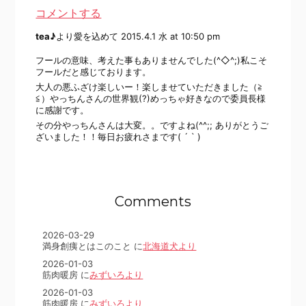
コメントする
tea♪
より愛を込めて
2015.4.1 水 at 10:50 pm
フールの意味、考えた事もありませんでした(^◇^;)私こそ
フールだと感じております。
大人の悪ふざけ楽しいー！楽しませていただきました（≧
≦）やっちんさんの世界観(?)めっちゃ好きなので委員長様
に感謝です。
その分やっちんさんは大変。。ですよね(^^;; ありがとうご
ざいました！！毎日お疲れさまです( ´ ` )
Comments
2026-03-29
満身創痍とはこのこと に
北海道犬より
2026-01-03
筋肉暖房 に
みずいろより
2026-01-03
筋肉暖房 に
みずいろより