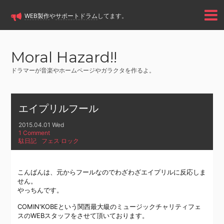
WEB製作
や
サポートドラム
してます。
Moral Hazard!!
ドラマーが音楽やホームページやガラクタを作るよ。
エイプリルフール
2015.04.01 Wed
1 Comment
駄日記
フェス
,
ロック
こんばんは、元からフールなのでわざわざエイプリルに反応しま
せん。
やっちんです。
COMIN'KOBEという関西最大級のミュージックチャリティフェ
スのWEBスタッフをさせて頂いております。