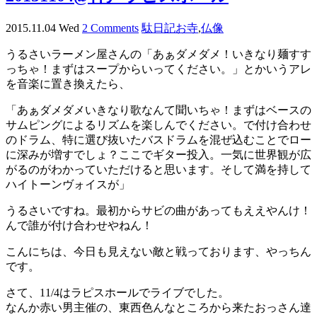
2015.11.04 Wed
2 Comments
駄日記
お寺
,
仏像
うるさいラーメン屋さんの「あぁダメダメ！いきなり麺すす
っちゃ！まずはスープからいってください。」とかいうアレ
を音楽に置き換えたら、
「あぁダメダメいきなり歌なんて聞いちゃ！まずはベースの
サムピングによるリズムを楽しんでください。で付け合わせ
のドラム、特に選び抜いたバスドラムを混ぜ込むことでロー
に深みが増すでしょ？ここでギター投入。一気に世界観が広
がるのがわかっていただけると思います。そして満を持して
ハイトーンヴォイスが」
うるさいですね。最初からサビの曲があってもええやんけ！
んで誰が付け合わせやねん！
こんにちは、今日も見えない敵と戦っております、やっちん
です。
さて、11/4はラピスホールでライブでした。
なんか赤い男主催の、東西色んなところから来たおっさん達