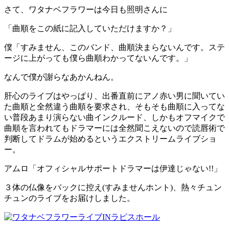
さて、ワタナベフラワーは今日も照明さんに
「曲順をこの紙に記入していただけますか？」
僕「すみません、このバンド、曲順決まらないんです。ステ
ージに上がっても僕ら曲順わかってないんです。」
なんで僕が謝らなあかんねん。
肝心のライブはやっぱり、出番直前にアノ赤い男に聞いてい
た曲順と全然違う曲順を要求され、そもそも曲順に入ってな
い普段あまり演らない曲インクルード、しかもオフマイクで
曲順を言われてもドラマーには全然聞こえないので読唇術で
判断してドラムが始めるというエクストリームライブショ
ー。
アムロ「オフィシャルサポートドラマーは伊達じゃない!!」
３体の仏像をバックに控え(すみませんホント)、熱々チュン
チュンのライブをお届けしました。