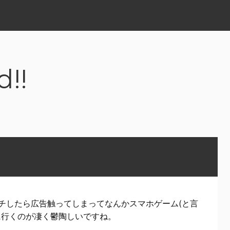
d!!
チしたら広告触ってしまってなんかスマホゲーム(と言
に行くのが凄く鬱陶しいですね。