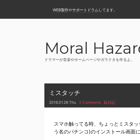
WEB製作
や
サポートドラム
してます。
Moral Hazar
ドラマーが音楽やホームページやガラクタを作るよ。
ミスタッチ
2016.01.28 Thu
2 Comments
駄日記
スマホ触ってる時、ちょっとミスタッ
う名のパチンコ)のインストール画面