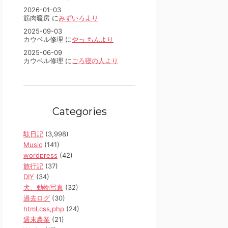
2026-01-03
筋肉暖房 に
みずいろより
2025-09-03
カウベル修理 に
やっ ちんより
2025-06-09
カウベル修理 に
ごろ寝の人より
Categories
駄日記
(3,998)
Music
(141)
wordpress
(42)
旅行記
(37)
DIY
(34)
犬、動物写真
(32)
過去ログ
(30)
html,css,php
(24)
週末農業
(21)