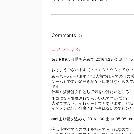
Comments
(2)
コメントする
tea H89
より愛を込めて
2016.1.29 金 at 11:15
おはようございます（＾＾）ツムツムってぬい
めっちゃわかります(^_^;)人前ではってのも共
ゲームもですが足開きながら口あけながらスマ
です。
仕草や姿勢は女性として気をつけたいところ。
ネコになら邪魔されてもいいんですか(笑)？
大変ですよ〜。それが幸せでもありますけどね
イケメンに何か邪魔された事はないのでピンとき
ami
より愛を込めて
2016.1.30 土 at 05:08 pm
今は小学生でもスマホを持ってる時代なので、