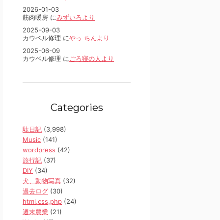
2026-01-03
筋肉暖房 に
みずいろより
2025-09-03
カウベル修理 に
やっ ちんより
2025-06-09
カウベル修理 に
ごろ寝の人より
Categories
駄日記
(3,998)
Music
(141)
wordpress
(42)
旅行記
(37)
DIY
(34)
犬、動物写真
(32)
過去ログ
(30)
html,css,php
(24)
週末農業
(21)