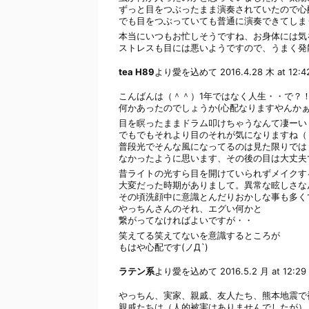
ずっと目をつぶったまま演奏されていたので心
でも目をつぶっていても普通に演奏できてしま
本当にいつもお忙しそうですね、お身体には気
ストレスも目には悪いようですので、うまく発
tea H89
より愛を込めて
2016.4.28 木 at 12:4
こんばんは（＾＾）1年ではなく人生・・で？
何かあったのでしょうか(心配なりますやんかぁ
目を瞑ったままドラム叩けちゃうなんて凄ーい
でもでもそれより目のそれが気になりますね（ ; 
普段光でそんな風になってるのは見た限りでは
なかったように思います、その後の目は大丈夫
昔ライトの光すら目を開けていられずメイクす
大変だった時期がありまして。異常な眩しさな
その頃洗顔中に意識とんだりおかしな事も多く
やっちんさんのそれ、エグい何かと
繋がってなければよいですが・・
笑えてる笑えてないを意識するところが
もはや心配です(ノД`)
ラテン系
より愛を込めて
2016.5.2 月 at 12:29
やっちん、実家、親戚、友人たち、熊本地震で
親戚たちは（人的被害はありませんでしたが）