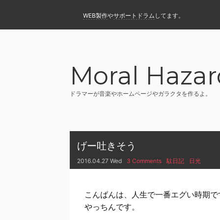
WEB製作
や
サポートドラム
してます。
Moral Hazar
ドラマーが音楽やホームページやガラクタを作るよ。
げー吐きそう
2016.04.27 Wed
3 Comments
駄日記
日光
こんばんは、人生で一番エグい時期で
やっちんです。