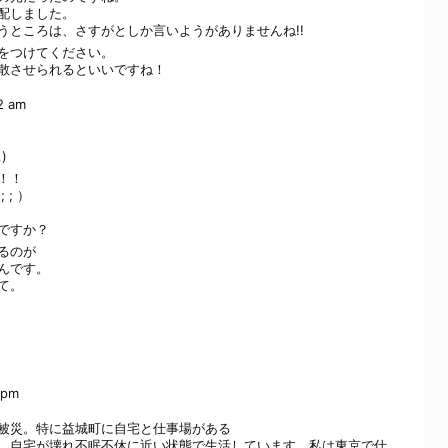
配しました。
うところは、さすがとしか言いようがありませんね!!
をつけてください。
散させられるといいですね！
2 am
！
)
！！
; ）
ですか？
るのが
んです。
て。
 pm
被災。特に益城町に自宅と仕事場がある
、自宅が壊れ不眠不休に近い状態で生活しています。私は東京で仕