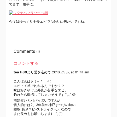
てます、勝手に。
今度はゆっくり手長エビでも釣りに来たいですね。
Comments
(1)
コメントする
tea H89
より愛を込めて
2016.7.5 火 at 01:41 am
こんばんは♪（ｖ＾＿＾）
エビって竿で釣れるんですか？？
味は好きやけど外見が苦手なエビ、
釣れたら動揺してしまいそうです(´д` 😉
前髪短いとパパっぽいですね♪
個人的には2、3年前の神戸まつりの時の
髪型(長さ？)がストライク>_< なので
また長めもお願いします( ﾟдﾟ)