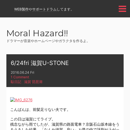
WEB製作
や
サポートドラム
してます。
Moral Hazard!!
ドラマーが音楽やホームページやガラクタを作るよ。
6/24fri 滋賀U-STONE
2016.06.24 Fri
1 Comment
駄日記
滋賀
,
琵琶湖
こんばんは、前髪足りない夫です。
この日は滋賀にてライブ。
残念ながら雨でしたが、滋賀県の路面電車？京阪石山坂本線をう
ろうろした結果、「なんか滋賀、良い」と僕の中で評判が上がっ