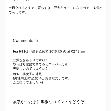
土日空けるとすぐに育ちすぎて巨大キュウリになるので、浅漬け
でもします。
Comments
(1)
tea H89
より愛を込めて
2016.7.5 火 at 02:13 am
立派なきゅうりですね！
やっぱり家庭で育てるとスーパーより
美味しいのでしょうか？！
追伸、腐女子の補足
(男性同士の“恋愛”←が好きな女子です、
ここ抜けてました〜)
素敵かつたまに卑猥なコメントをどうぞ。