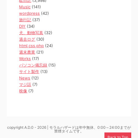
駄日記
(3,998)
Music
(141)
wordpress
(42)
旅行記
(37)
DIY
(34)
犬、動物写真
(32)
過去ログ
(30)
html,css,php
(24)
週末農業
(21)
Works
(17)
パソコン備忘録
(15)
サイト製作
(13)
News
(12)
マジ話
(7)
映像
(7)
copyright A.D.0 - 2026 | モラルハザードは年中無休、0:00～24:00までが
禁煙タイムです。
Back to Top