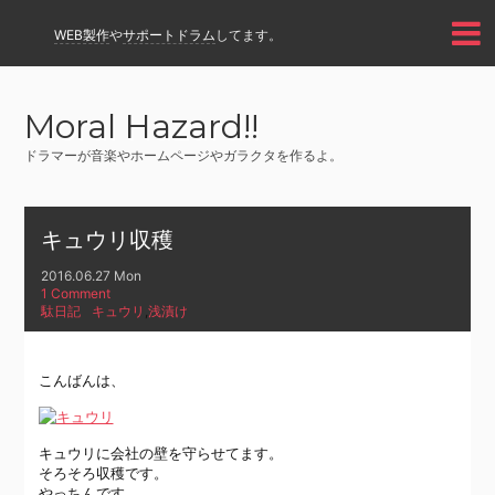
WEB製作
や
サポートドラム
してます。
Moral Hazard!!
ドラマーが音楽やホームページやガラクタを作るよ。
キュウリ収穫
2016.06.27 Mon
1 Comment
駄日記
キュウリ
,
浅漬け
こんばんは、
キュウリに会社の壁を守らせてます。
そろそろ収穫です。
やっちんです。