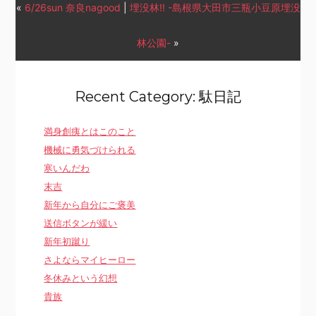
«
6/26sun 奈良nagood
|
埋没林!! -島根県大田市三瓶小豆原埋没
林公園-
»
Recent Category: 駄日記
満身創痍とはこのこと
機械に勇気づけられる
寒いんだわ
末吉
新年から自分にご褒美
送信ボタンが緩い
新年初蹴り
さよならマイヒーロー
冬休みという幻想
貴族