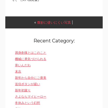
«
微妙に使いにくい写真
|
Recent Category:
満身創痍とはこのこと
機械に勇気づけられる
寒いんだわ
末吉
新年から自分にご褒美
送信ボタンが緩い
新年初蹴り
さよならマイヒーロー
冬休みという幻想