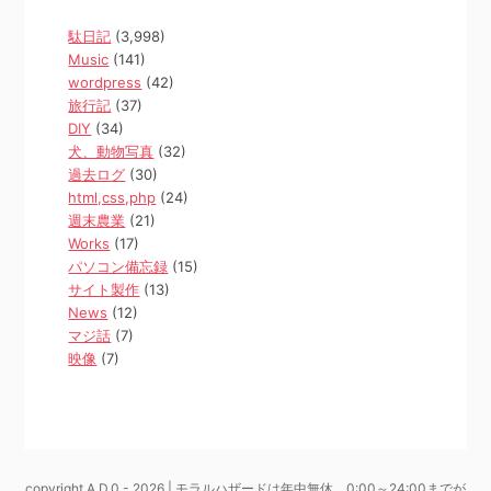
駄日記
(3,998)
Music
(141)
wordpress
(42)
旅行記
(37)
DIY
(34)
犬、動物写真
(32)
過去ログ
(30)
html,css,php
(24)
週末農業
(21)
Works
(17)
パソコン備忘録
(15)
サイト製作
(13)
News
(12)
マジ話
(7)
映像
(7)
copyright A.D.0 - 2026 | モラルハザードは年中無休、0:00～24:00までが