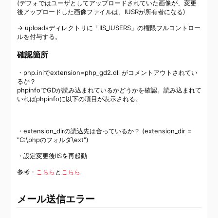
(デフォではユーザとしてアップロードされていた画像が、変更
後アップロードした画像ファイルは、IUSRが所有者になる)
→ uploadsディレクトリに「IIS_IUSERS」の権限フルコントロー
ルを付与する。
確認箇所
・php.iniでextension=php_gd2.dll がコメントアウトされてい
るか？
phpinfoでGDが読み込まれているかどうかを確認。読み込まれて
いればphpinfoに以下の項目が表示される。
・extension_dirの読込先は合っているか？ (extension_dir =
"C:\phpのフォルダ\ext")
・設定変更後IISを再起動
参考・
こちら
と
こちら
メール送信エラー