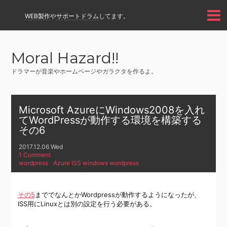
WEB製作
や
サポートドラム
してます。
Moral Hazard!!
ドラマーが音楽やホームページやガラクタを作るよ。
Microsoft AzureにWindows2008を入れ
てWordPressが動作する環境を構築する
その6
2017.12.06 Wed
1 Comment
wordpress
Azure
,
ISS
,
windows
,
wordpress
その5
まででなんとかWordpressが動作するようになったが、
ISS用にLinuxとは別の設定を行う必要がある。