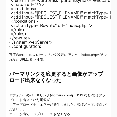
 <rule name="wordpress" patternSyntax="Wildcard">

 <match url="*"/>

 <conditions>

 <add input="{REQUEST_FILENAME}" matchType="IsFile
 <add input="{REQUEST_FILENAME}" matchType="IsDire
 </conditions>

 <action type="Rewrite" url="index.php"/>

 </rule>

 </rules>

</rewrite>

</system.webServer>

再度Wordpressのパーマリンク設定に行くと、index.phpが含ま
れないURLに変更可能。
パーマリンクを変更すると画像がアップ
ロード出来なくなった
デフォルトのパーマリンク(domain.com/p=1111 など)ではアッ
プロード出来ていた画像が、
「アップロード中にエラーが発生しました。後ほど再度お試しく
ださい。」
エラーが出てアップロードできなくなる。