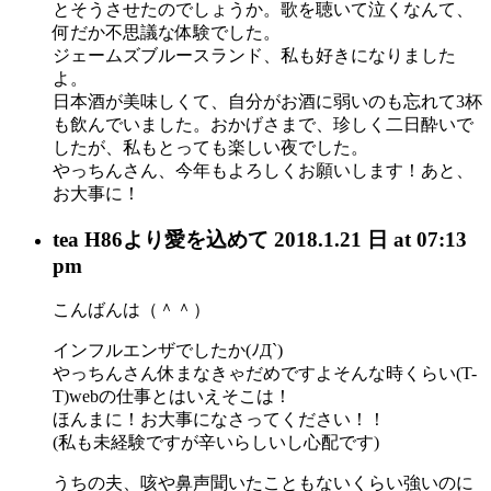
とそうさせたのでしょうか。歌を聴いて泣くなんて、
何だか不思議な体験でした。
ジェームズブルースランド、私も好きになりました
よ。
日本酒が美味しくて、自分がお酒に弱いのも忘れて3杯
も飲んでいました。おかげさまで、珍しく二日酔いで
したが、私もとっても楽しい夜でした。
やっちんさん、今年もよろしくお願いします！あと、
お大事に！
tea H86
より愛を込めて
2018.1.21 日 at 07:13
pm
こんばんは（＾＾）
インフルエンザでしたか(ﾉД`)
やっちんさん休まなきゃだめですよそんな時くらい(T-
T)webの仕事とはいえそこは！
ほんまに！お大事になさってください！！
(私も未経験ですが辛いらしいし心配です)
うちの夫、咳や鼻声聞いたこともないくらい強いのに