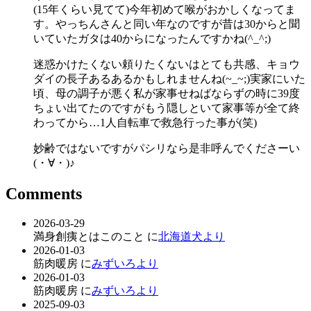
(15年くらい見てて)今年初めて喉がおかしくなってま
す。やっちんさんと同い年なのですが昔は30からと聞
いていたガタは40からになったんですかね(^_^;)
迷惑かけたくない頼りたくないはとても共感、キョウ
ダイの長子あるあるかもしれませんね(~_~;)実家にいた
頃、母の調子が悪く私が家事せねばならずの時に39度
ちょい出てたのですがもう隠しといて家事等が全て終
わってから…1人自転車で救急行った事が(笑)
妙齢ではないですがパシリなら是非呼んでくださーい
(・∀・)♪
Comments
2026-03-29
満身創痍とはこのこと に
北海道犬より
2026-01-03
筋肉暖房 に
みずいろより
2026-01-03
筋肉暖房 に
みずいろより
2025-09-03