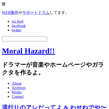
WEB製作
や
サポートドラム
してます。
rss feed
facebook
twitter
Moral Hazard!!
ドラマーが音楽やホームページやガラ
クタを作るよ。
About
Archives
Works
Contact
流行りのアレだってよ & わせねでや〜