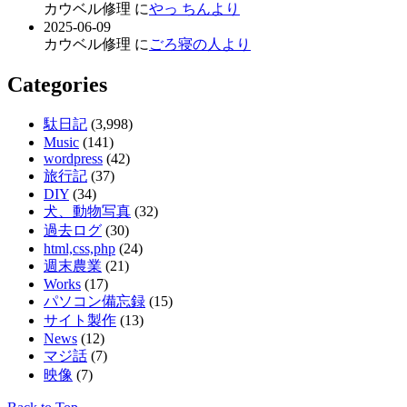
カウベル修理 に
やっ ちんより
2025-06-09
カウベル修理 に
ごろ寝の人より
Categories
駄日記
(3,998)
Music
(141)
wordpress
(42)
旅行記
(37)
DIY
(34)
犬、動物写真
(32)
過去ログ
(30)
html,css,php
(24)
週末農業
(21)
Works
(17)
パソコン備忘録
(15)
サイト製作
(13)
News
(12)
マジ話
(7)
映像
(7)