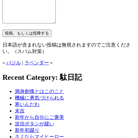
日本語が含まれない投稿は無視されますのでご注意くださ
い。（スパム対策）
«
バジル
|
ラベンダー
»
Recent Category: 駄日記
満身創痍とはこのこと
機械に勇気づけられる
寒いんだわ
末吉
新年から自分にご褒美
送信ボタンが緩い
新年初蹴り
さよならマイヒーロー