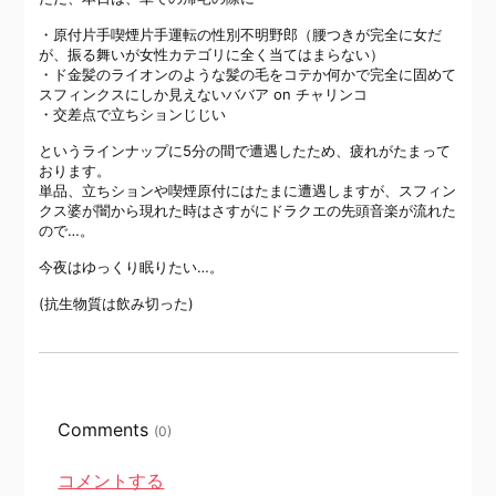
・原付片手喫煙片手運転の性別不明野郎（腰つきが完全に女だ
が、振る舞いが女性カテゴリに全く当てはまらない）
・ド金髪のライオンのような髪の毛をコテか何かで完全に固めて
スフィンクスにしか見えないババア on チャリンコ
・交差点で立ちションじじい
というラインナップに5分の間で遭遇したため、疲れがたまって
おります。
単品、立ちションや喫煙原付にはたまに遭遇しますが、スフィン
クス婆が闇から現れた時はさすがにドラクエの先頭音楽が流れた
ので…。
今夜はゆっくり眠りたい…。
(抗生物質は飲み切った)
Comments
(0)
コメントする