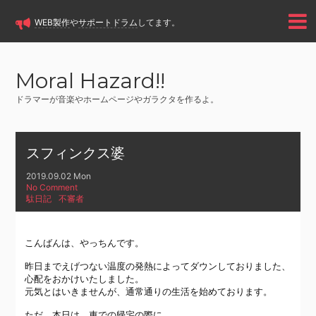
WEB製作
や
サポートドラム
してます。
Moral Hazard!!
ドラマーが音楽やホームページやガラクタを作るよ。
スフィンクス婆
2019.09.02 Mon
No Comment
駄日記
不審者
こんばんは、やっちんです。
昨日までえげつない温度の発熱によってダウンしておりました、
心配をおかけいたしました。
元気とはいきませんが、通常通りの生活を始めております。
ただ、本日は、車での帰宅の際に