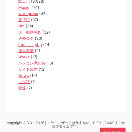
駄日記
(3,998)
Music
(141)
wordpress
(42)
旅行記
(37)
DIY
(34)
犬、動物写真
(32)
過去ログ
(30)
html,css,php
(24)
週末農業
(21)
Works
(17)
パソコン備忘録
(15)
サイト製作
(13)
News
(12)
マジ話
(7)
映像
(7)
copyright A.D.0 - 2026 | モラルハザードは年中無休、0:00～24:00までが
禁煙タイムです。