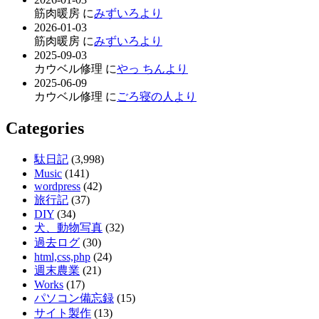
筋肉暖房 に
みずいろより
2026-01-03
筋肉暖房 に
みずいろより
2025-09-03
カウベル修理 に
やっ ちんより
2025-06-09
カウベル修理 に
ごろ寝の人より
Categories
駄日記
(3,998)
Music
(141)
wordpress
(42)
旅行記
(37)
DIY
(34)
犬、動物写真
(32)
過去ログ
(30)
html,css,php
(24)
週末農業
(21)
Works
(17)
パソコン備忘録
(15)
サイト製作
(13)