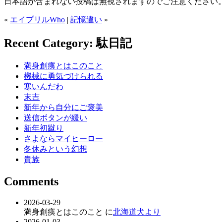
日本語が含まれない投稿は無視されますのでご注意ください
«
エイプリルWho
|
記憶違い
»
Recent Category: 駄日記
満身創痍とはこのこと
機械に勇気づけられる
寒いんだわ
末吉
新年から自分にご褒美
送信ボタンが緩い
新年初蹴り
さよならマイヒーロー
冬休みという幻想
貴族
Comments
2026-03-29
満身創痍とはこのこと に
北海道犬より
2026-01-03