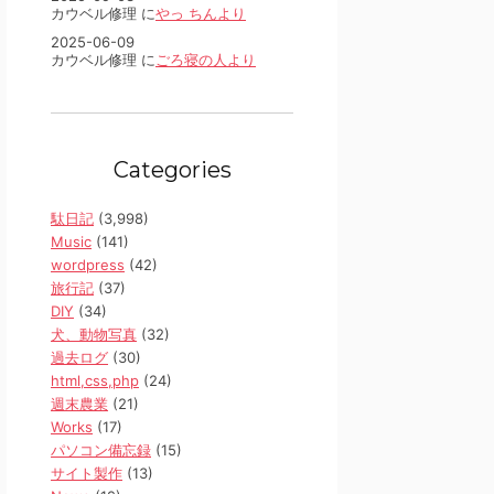
カウベル修理 に
やっ ちんより
2025-06-09
カウベル修理 に
ごろ寝の人より
Categories
駄日記
(3,998)
Music
(141)
wordpress
(42)
旅行記
(37)
DIY
(34)
犬、動物写真
(32)
過去ログ
(30)
html,css,php
(24)
週末農業
(21)
Works
(17)
パソコン備忘録
(15)
サイト製作
(13)