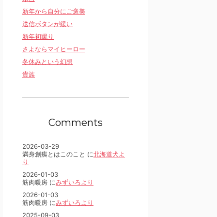
新年から自分にご褒美
送信ボタンが緩い
新年初蹴り
さよならマイヒーロー
冬休みという幻想
貴族
Comments
2026-03-29
満身創痍とはこのこと に
北海道犬よ
り
2026-01-03
筋肉暖房 に
みずいろより
2026-01-03
筋肉暖房 に
みずいろより
2025-09-03