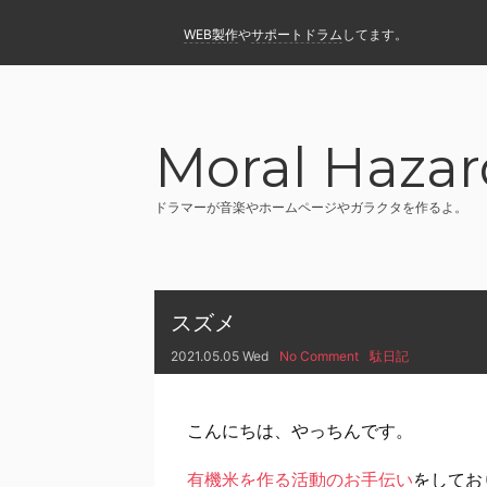
WEB製作
や
サポートドラム
してます。
Moral Hazar
ドラマーが音楽やホームページやガラクタを作るよ。
スズメ
2021.05.05 Wed
No Comment
駄日記
こんにちは、やっちんです。
有機米を作る活動のお手伝い
をしてお