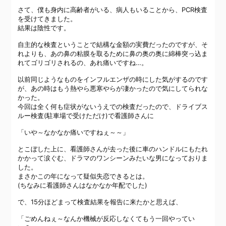
さて、僕も身内に高齢者がいる、病人もいることから、PCR検査
を受けてきました。
結果は陰性です。
自主的な検査ということで結構な金額の実費だったのですが、そ
れよりも、あの鼻の粘膜を取るために鼻の奥の奥に綿棒突っ込ま
れてゴリゴリされるの、あれ痛いですね…。
以前同じようなものをインフルエンザの時にした気がするのです
が、あの時はもう熱やら悪寒やらが凄かったので気にしてられな
かった。
今回は全く何も症状がないうえでの検査だったので、ドライブス
ルー検査(駐車場で受けただけ)で看護師さんに
「いや～なかなか痛いですねぇ～～」
とこぼした上に、看護師さんが去った後に車のハンドルにもたれ
かかって涙ぐむ、ドラマのワンシーンみたいな男になっておりま
した。
まさかこの年になって疑似失恋できるとは。
(ちなみに看護師さんはなかなか年配でした)
で、15分ほどまって検査結果を報告に来たかと思えば、
「ごめんねぇ～なんか機械が反応しなくてもう一回やってい