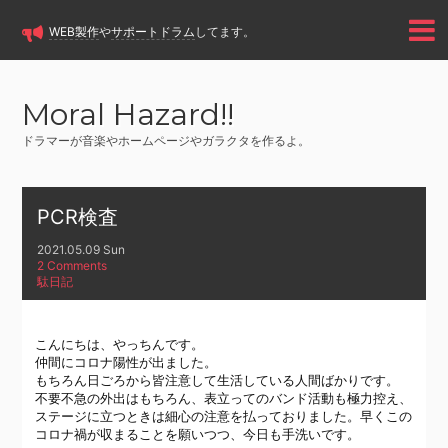
WEB製作
や
サポートドラム
してます。
Moral Hazard!!
ドラマーが音楽やホームページやガラクタを作るよ。
PCR検査
2021.05.09 Sun
2 Comments
駄日記
こんにちは、やっちんです。
仲間にコロナ陽性が出ました。
もちろん日ごろから皆注意して生活している人間ばかりです。
不要不急の外出はもちろん、表立ってのバンド活動も極力控え、
ステージに立つときは細心の注意を払っておりました。早くこの
コロナ禍が収まることを願いつつ、今日も手洗いです。