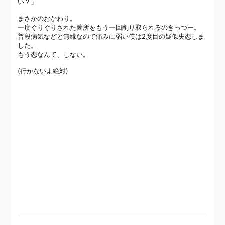
い？」
まさかのおかわり。
一度ぐりぐりされた箇所をもう一回削り取られるのきっつー。
普段病気などと無縁なので痛みに弱い僕は2度目の疑似失恋しま
した。
もう恋なんて、しない。
(行かないよ絶対)