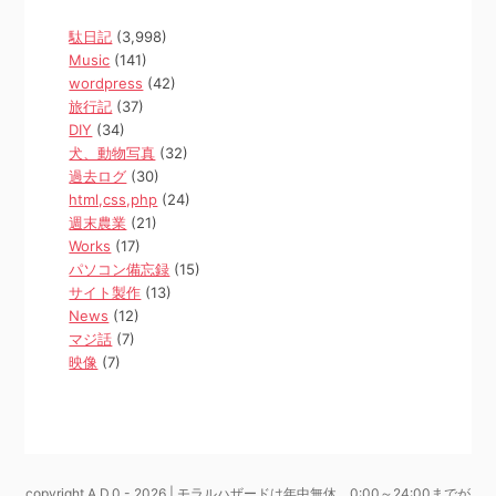
駄日記
(3,998)
Music
(141)
wordpress
(42)
旅行記
(37)
DIY
(34)
犬、動物写真
(32)
過去ログ
(30)
html,css,php
(24)
週末農業
(21)
Works
(17)
パソコン備忘録
(15)
サイト製作
(13)
News
(12)
マジ話
(7)
映像
(7)
copyright A.D.0 - 2026 | モラルハザードは年中無休、0:00～24:00までが