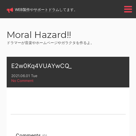
WEB製作
や
サポートドラム
してます。
Moral Hazard!!
ドラマーが音楽やホームページやガラクタを作るよ。
E2w0Kq4VUAYwCQ_
2021.06.01 Tue
No Comment
Comments
(0)