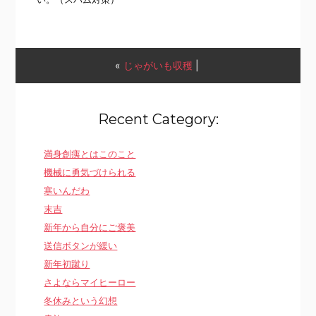
«
じゃがいも収穫
|
Recent Category:
満身創痍とはこのこと
機械に勇気づけられる
寒いんだわ
末吉
新年から自分にご褒美
送信ボタンが緩い
新年初蹴り
さよならマイヒーロー
冬休みという幻想