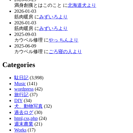
満身創痍とはこのこと に
北海道犬より
2026-01-03
筋肉暖房 に
みずいろより
2026-01-03
筋肉暖房 に
みずいろより
2025-09-03
カウベル修理 に
やっ ちんより
2025-06-09
カウベル修理 に
ごろ寝の人より
Categories
駄日記
(3,998)
Music
(141)
wordpress
(42)
旅行記
(37)
DIY
(34)
犬、動物写真
(32)
過去ログ
(30)
html,css,php
(24)
週末農業
(21)
Works
(17)