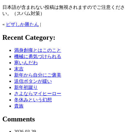
日本語が含まれない投稿は無視されますのでご注意くださ
い。（スパム対策）
«
ピザしか勝たん
|
Recent Category:
満身創痍とはこのこと
機械に勇気づけられる
寒いんだわ
末吉
新年から自分にご褒美
送信ボタンが緩い
新年初蹴り
さよならマイヒーロー
冬休みという幻想
貴族
Comments
2026-03-29