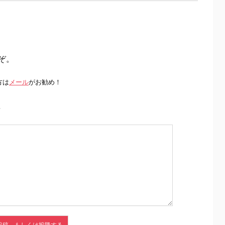
ぞ。
方は
メール
がお勧め！
前