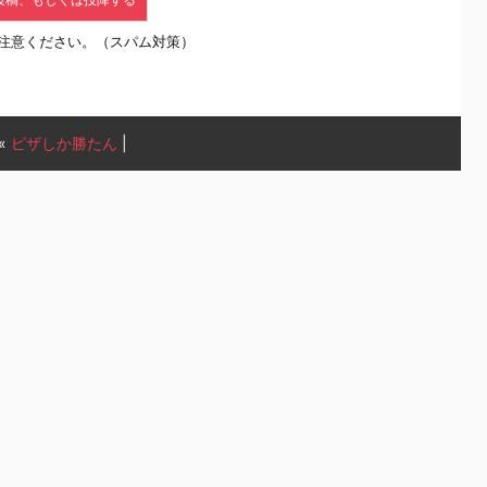
注意ください。（スパム対策）
«
ピザしか勝たん
|