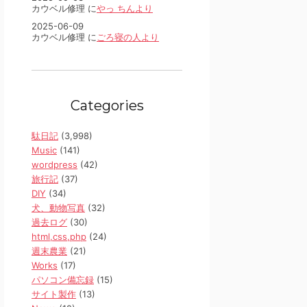
カウベル修理 に
やっ ちんより
2025-06-09
カウベル修理 に
ごろ寝の人より
Categories
駄日記
(3,998)
Music
(141)
wordpress
(42)
旅行記
(37)
DIY
(34)
犬、動物写真
(32)
過去ログ
(30)
html,css,php
(24)
週末農業
(21)
Works
(17)
パソコン備忘録
(15)
サイト製作
(13)