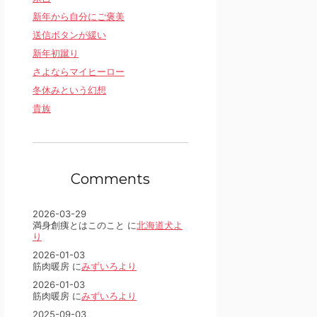
新年から自分にご褒美
送信ボタンが緩い
新年初蹴り
さよならマイヒーロー
冬休みという幻想
貴族
Comments
2026-03-29
満身創痍とはこのこと に
北海道犬よ
り
2026-01-03
筋肉暖房 に
みずいろより
2026-01-03
筋肉暖房 に
みずいろより
2025-09-03