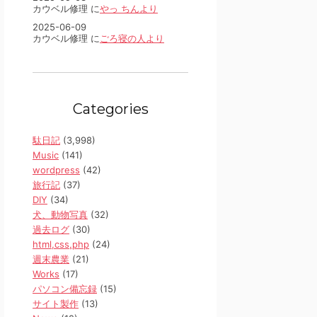
カウベル修理 に
やっ ちんより
2025-06-09
カウベル修理 に
ごろ寝の人より
Categories
駄日記
(3,998)
Music
(141)
wordpress
(42)
旅行記
(37)
DIY
(34)
犬、動物写真
(32)
過去ログ
(30)
html,css,php
(24)
週末農業
(21)
Works
(17)
パソコン備忘録
(15)
サイト製作
(13)