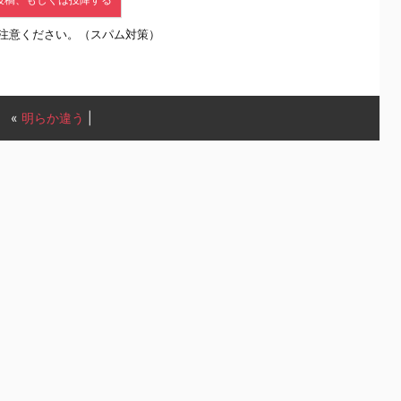
注意ください。（スパム対策）
«
明らか違う
|