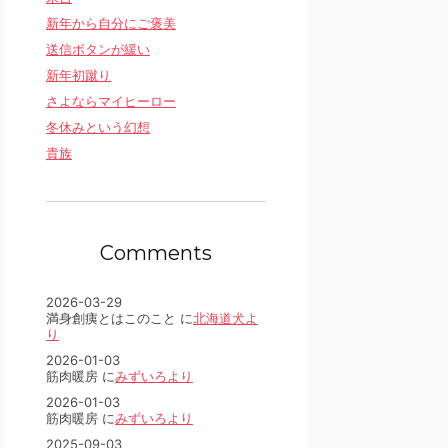
新年から自分にご褒美
送信ボタンが緩い
新年初蹴り
さよならマイヒーロー
冬休みという幻想
貴族
Comments
2026-03-29
満身創痍とはこのこと に
北海道犬よ
り
2026-01-03
筋肉暖房 に
みずいろより
2026-01-03
筋肉暖房 に
みずいろより
2025-09-03