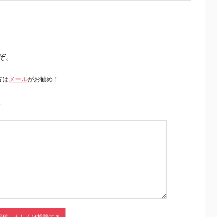
ぞ。
方は
メール
がお勧め！
前