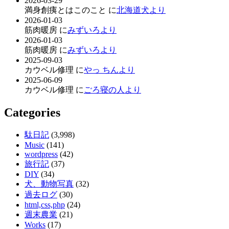
2026-03-29
満身創痍とはこのこと に
北海道犬より
2026-01-03
筋肉暖房 に
みずいろより
2026-01-03
筋肉暖房 に
みずいろより
2025-09-03
カウベル修理 に
やっ ちんより
2025-06-09
カウベル修理 に
ごろ寝の人より
Categories
駄日記
(3,998)
Music
(141)
wordpress
(42)
旅行記
(37)
DIY
(34)
犬、動物写真
(32)
過去ログ
(30)
html,css,php
(24)
週末農業
(21)
Works
(17)