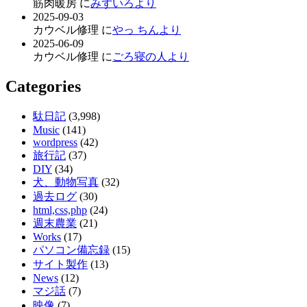
筋肉暖房 に
みずいろより
2025-09-03
カウベル修理 に
やっ ちんより
2025-06-09
カウベル修理 に
ごろ寝の人より
Categories
駄日記
(3,998)
Music
(141)
wordpress
(42)
旅行記
(37)
DIY
(34)
犬、動物写真
(32)
過去ログ
(30)
html,css,php
(24)
週末農業
(21)
Works
(17)
パソコン備忘録
(15)
サイト製作
(13)
News
(12)
マジ話
(7)
映像
(7)