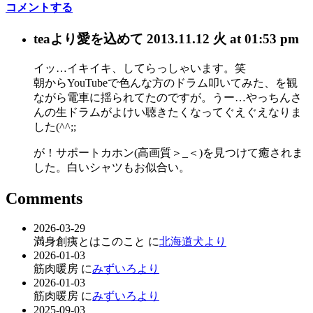
コメントする
tea
より愛を込めて
2013.11.12 火 at 01:53 pm
イッ…イキイキ、してらっしゃいます。笑
朝からYouTubeで色んな方のドラム叩いてみた、を観
ながら電車に揺られてたのですが。うー…やっちんさ
んの生ドラムがよけい聴きたくなってぐえぐえなりま
した(^^;;
が！サポートカホン(高画質＞_＜)を見つけて癒されま
した。白いシャツもお似合い。
Comments
2026-03-29
満身創痍とはこのこと に
北海道犬より
2026-01-03
筋肉暖房 に
みずいろより
2026-01-03
筋肉暖房 に
みずいろより
2025-09-03