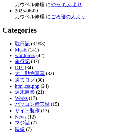
カウベル修理 に
やっ ちんより
2025-06-09
カウベル修理 に
ごろ寝の人より
Categories
駄日記
(3,998)
Music
(141)
wordpress
(42)
旅行記
(37)
DIY
(34)
犬、動物写真
(32)
過去ログ
(30)
html,css,php
(24)
週末農業
(21)
Works
(17)
パソコン備忘録
(15)
サイト製作
(13)
News
(12)
マジ話
(7)
映像
(7)