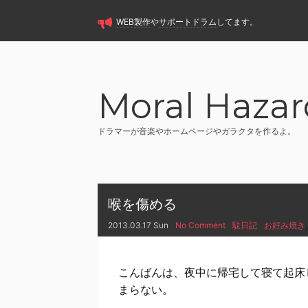
WEB製作
や
サポートドラム
してます。
Moral Hazar
ドラマーが音楽やホームページやガラクタを作るよ。
喉を傷める
2013.03.17 Sun
No Comment
駄日記
お好み焼き
,
こんばんは、夜中に帰宅して寝て起床
まらない。