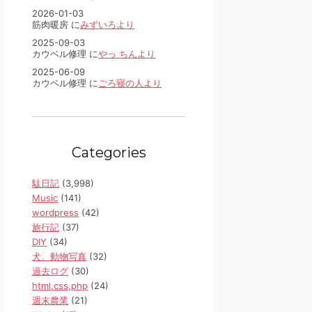
2026-01-03
筋肉暖房 に
みずいろより
2025-09-03
カウベル修理 に
やっ ちんより
2025-06-09
カウベル修理 に
ごろ寝の人より
Categories
駄日記
(3,998)
Music
(141)
wordpress
(42)
旅行記
(37)
DIY
(34)
犬、動物写真
(32)
過去ログ
(30)
html,css,php
(24)
週末農業
(21)