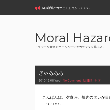
WEB製作
や
サポートドラム
してます。
Moral Hazar
ドラマーが音楽やホームページやガラクタを作るよ。
ぎゃあああ
2010.12.08 Wed
No Comment
駄日記
叫び
こんばんは、夕食時、焼肉のタレが目
（イタイイタイ）