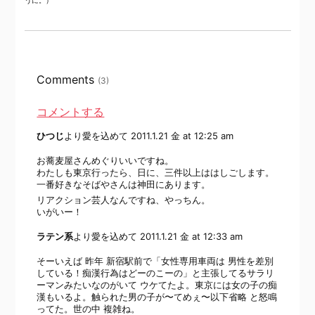
うに。）
Comments
(3)
コメントする
ひつじ
より愛を込めて
2011.1.21 金 at 12:25 am
お蕎麦屋さんめぐりいいですね。
わたしも東京行ったら、日に、三件以上ははしごします。
一番好きなそばやさんは神田にあります。
リアクション芸人なんですね、やっちん。
いがいー！
ラテン系
より愛を込めて
2011.1.21 金 at 12:33 am
そーいえば 昨年 新宿駅前で「女性専用車両は 男性を差別
している！痴漢行為はどーのこーの」と主張してるサラリ
ーマンみたいなのがいて ウケてたよ。東京には女の子の痴
漢もいるよ。触られた男の子が〜てめぇ〜以下省略 と怒鳴
ってた。世の中 複雑ね。