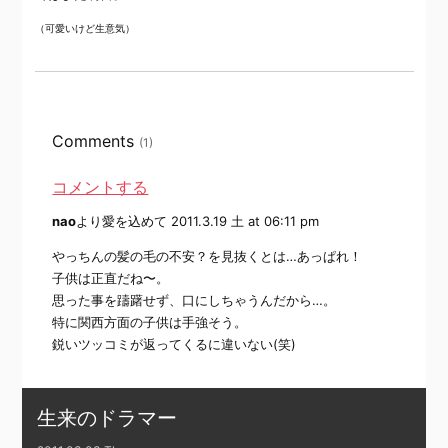
（可愛いけど生意気）
Comments
(1)
コメントする
nao
より愛を込めて
2011.3.19 土 at 06:11 pm
やっちんの髪の毛の不安？を見抜くとは…あっぱれ！
子供は正直だね〜。
思った事を躊躇せず、口にしちゃうんだから…。
特に関西方面の子供は手強そう。
鋭いツッコミが返ってくるに違いない(笑)
生来のドラマー