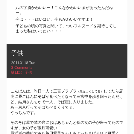
八の字眉かわいいー！こんなかわいい頃があったんだね
ー。
今は・・・はいはい、今もかわいいですよ！
子どもの頃の写真と聞いて、ついフルヌードを期待してし
まった私はいったい・・・
子供
2011.01.18 Tue
3 Comments
駄日記
子供
こんばんは、昨日一人で三宮ブラブラ
してたら唐
（最近よくしてる）
突に昼ごはんに
そば
が食べたくなって三宮中を歩き回ったんだけ
ど、結局さんちかで一人、そば屋に入りました。
あー東京行ってそばたべまくりてぇ。
やっちんです。
そのそば屋で隣の席におばあちゃんと孫の女の子が座ってたので
すが、女の子が激烈可愛い！
最近嵐の番組でみた芦田愛菜ちゃんもぶったまげるほど可愛く