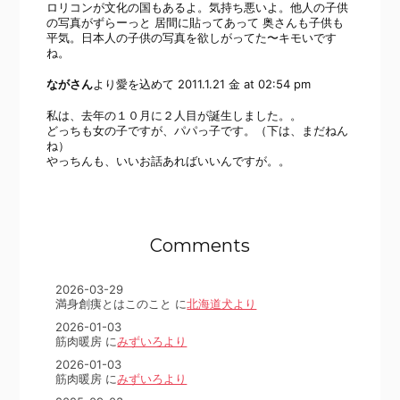
ロリコンが文化の国もあるよ。気持ち悪いよ。他人の子供
の写真がずらーっと 居間に貼ってあって 奥さんも子供も
平気。日本人の子供の写真を欲しがってた〜キモいです
ね。
ながさん
より愛を込めて
2011.1.21 金 at 02:54 pm
私は、去年の１０月に２人目が誕生しました。。
どっちも女の子ですが、パパっ子です。（下は、まだねん
ね）
やっちんも、いいお話あればいいんですが。。
Comments
2026-03-29
満身創痍とはこのこと に
北海道犬より
2026-01-03
筋肉暖房 に
みずいろより
2026-01-03
筋肉暖房 に
みずいろより