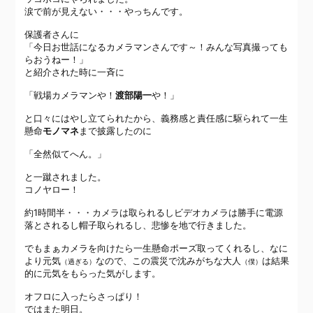
涙で前が見えない・・・やっちんです。
保護者さんに
「今日お世話になるカメラマンさんです～！みんな写真撮っても
らおうねー！」
と紹介された時に一斉に
「戦場カメラマンや！
渡部陽一
や！」
と口々にはやし立てられたから、義務感と責任感に駆られて一生
懸命
モノマネ
まで披露したのに
「全然似てへん。」
と一蹴されました。
コノヤロー！
約1時間半・・・カメラは取られるしビデオカメラは勝手に電源
落とされるし帽子取られるし、悲惨を地で行きました。
でもまぁカメラを向けたら一生懸命ポーズ取ってくれるし、なに
より元気
なので、この震災で沈みがちな大人
は結果
（過ぎる）
（僕）
的に元気をもらった気がします。
オフロに入ったらさっぱり！
ではまた明日。