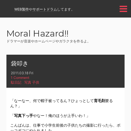
WEB製作
や
サポートドラム
してます。
Moral Hazard!!
ドラマーが音楽やホームページやガラクタを作るよ。
袋叩き
2011.03.18 Fri
1 Comment
駄日記
写真
,
子供
「なーなー、何で帽子被ってるん？ひょっとして
育毛剤
要る
ん？」
「
写真下っ手
やなー！俺のほうが上手いわ！」
こんばんは、仕事で小学生前後の子供たちの撮影に行ったら、ボ
ッコボコにやられました。