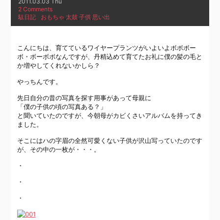
2011.03.03 Thu
2 Comments
駄日記
おもちゃ
,
太鼓
,
子供
,
思い出
こんにちは、育てているワイヤープランツがいよいよボボボー
ボ・ボーボボなんですが、丹精込めて育てたお礼に僕の髪の毛と
か増やしてくれないかしら？
やっちんです。
先日自分の昔の写真を探す用事があって母親に
「僕の子供の頃の写真ある？」
と聞いていたのですが、今朝母がカビくさいアルバムを持ってき
ました。
そこにはハの字眉の全然可愛くない子供が沢山写っていたのです
が、その中の一枚が・・・。
・
・
・