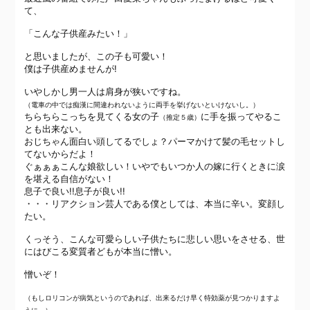
て、
「こんな子供産みたい！」
と思いましたが、この子も可愛い！
僕は子供産めませんが!
いやしかし男一人は肩身が狭いですね。
（電車の中では痴漢に間違われないように両手を挙げないといけないし。）
ちらちらこっちを見てくる女の子
に手を振ってやるこ
（推定５歳）
とも出来ない。
おじちゃん面白い頭してるでしょ？パーマかけて髪の毛セットし
てないからだよ！
ぐぁぁぁこんな娘欲しい！いやでもいつか人の嫁に行くときに涙
を堪える自信がない！
息子で良い!!息子が良い!!
・・・リアクション芸人である僕としては、本当に辛い。変顔し
たい。
くっそう、こんな可愛らしい子供たちに悲しい思いをさせる、世
にはびこる変質者どもが本当に憎い。
憎いぞ！
（もしロリコンが病気というのであれば、出来るだけ早く特効薬が見つかりますよ