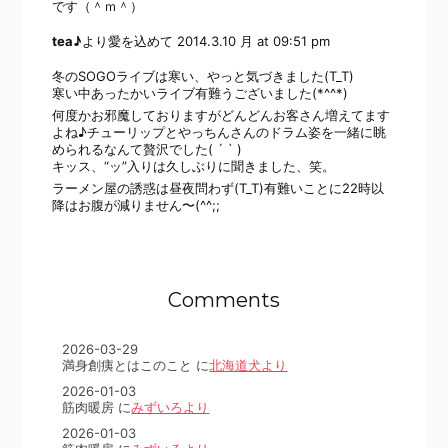
です（＾ｍ＾）
tea♪
より愛を込めて
2014.3.10 月 at 09:51 pm
冬のSOGOライブは寒い、やっと気づきました(T_T)
寒い中あったかいライブ有難うございました(*^^*)
何度かお邪魔しておりますがどんどんお客さん増えてます
よね♪チューリップとやっちんさんのドラム姿を一緒に眺
められるなんて贅沢でした( ´ ` )
キッス、“ッ”入りは久しぶりに聞きました、笑。
ラーメン屋の誘惑は昼夜問わず(T_T)有難いことに22時以
降はお腹が減りません〜(^^;;
Comments
2026-03-29
満身創痍とはこのこと に
北海道犬より
2026-01-03
筋肉暖房 に
みずいろより
2026-01-03