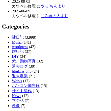
2025-09-03
カウベル修理 に
やっ ちんより
2025-06-09
カウベル修理 に
ごろ寝の人より
Categories
駄日記
(3,998)
Music
(141)
wordpress
(42)
旅行記
(37)
DIY
(34)
犬、動物写真
(32)
過去ログ
(30)
html,css,php
(24)
週末農業
(21)
Works
(17)
パソコン備忘録
(15)
サイト製作
(13)
News
(12)
マジ話
(7)
映像
(7)