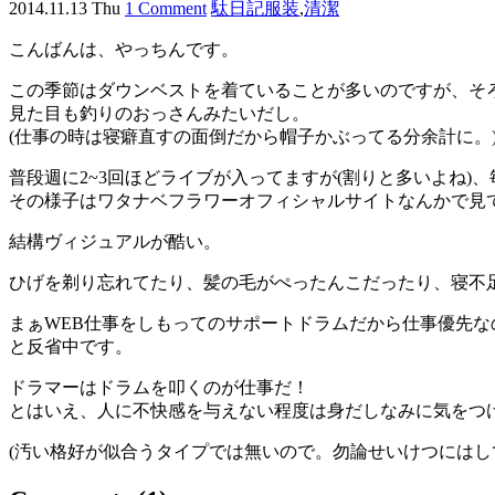
2014.11.13 Thu
1 Comment
駄日記
服装
,
清潔
こんばんは、やっちんです。
この季節はダウンベストを着ていることが多いのですが、そ
見た目も釣りのおっさんみたいだし。
(仕事の時は寝癖直すの面倒だから帽子かぶってる分余計に。
普段週に2~3回ほどライブが入ってますが(割りと多いよね
その様子はワタナベフラワーオフィシャルサイトなんかで見
結構ヴィジュアルが酷い。
ひげを剃り忘れてたり、髪の毛がぺったんこだったり、寝不
まぁWEB仕事をしもってのサポートドラムだから仕事優先
と反省中です。
ドラマーはドラムを叩くのが仕事だ！
とはいえ、人に不快感を与えない程度は身だしなみに気をつ
(汚い格好が似合うタイプでは無いので。勿論せいけつにはし