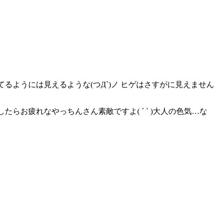
るようには見えるような(つД`)ノ ヒゲはさすがに見えません
らお疲れなやっちんさん素敵ですよ( ´ ` )大人の色気…な