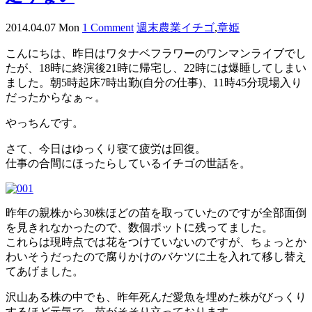
2014.04.07 Mon
1 Comment
週末農業
イチゴ
,
章姫
こんにちは、昨日はワタナベフラワーのワンマンライブでし
たが、18時に終演後21時に帰宅し、22時には爆睡してしまい
ました。朝5時起床7時出勤(自分の仕事)、11時45分現場入り
だったからなぁ～。
やっちんです。
さて、今日はゆっくり寝て疲労は回復。
仕事の合間にほったらしているイチゴの世話を。
昨年の親株から30株ほどの苗を取っていたのですが全部面倒
を見きれなかったので、数個ポットに残ってました。
これらは現時点では花をつけていないのですが、ちょっとか
わいそうだったので腐りかけのバケツに土を入れて移し替え
てあげました。
沢山ある株の中でも、昨年死んだ愛魚を埋めた株がびっくり
するほど元気で、苗がそそり立っております。