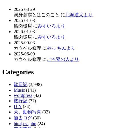
2026-03-29
満身創痍とはこのこと に
北海道犬より
2026-01-03
筋肉暖房 に
みずいろより
2026-01-03
筋肉暖房 に
みずいろより
2025-09-03
カウベル修理 に
やっ ちんより
2025-06-09
カウベル修理 に
ごろ寝の人より
Categories
駄日記
(3,998)
Music
(141)
wordpress
(42)
旅行記
(37)
DIY
(34)
犬、動物写真
(32)
過去ログ
(30)
html,css,php
(24)