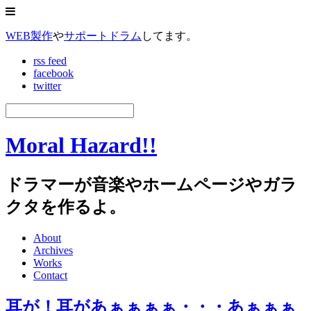
WEB製作
や
サポートドラム
してます。
rss feed
facebook
twitter
Moral Hazard!!
ドラマーが音楽やホームページやガラ
クタを作るよ。
About
Archives
Works
Contact
耳が！耳があぁぁぁぁ・・・あぁぁぁ