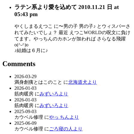
ラテン系
より愛を込めて
2010.11.21 日 at
05:43 pm
やくしまるえつこ に〜男の子 男の子♪ とウィスパーさ
れてみたいでしょ？ 最近 えつこWORLDの呪文に負け
てます。やっちんのカホンが加われば さらなる飛躍
o(^-^)o
♪結婚は６月に♪
Comments
2026-03-29
満身創痍とはこのこと に
北海道犬より
2026-01-03
筋肉暖房 に
みずいろより
2026-01-03
筋肉暖房 に
みずいろより
2025-09-03
カウベル修理 に
やっ ちんより
2025-06-09
カウベル修理 に
ごろ寝の人より