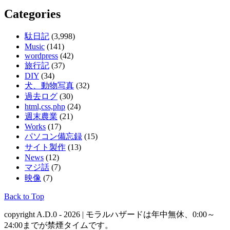
Categories
駄日記
(3,998)
Music
(141)
wordpress
(42)
旅行記
(37)
DIY
(34)
犬、動物写真
(32)
過去ログ
(30)
html,css,php
(24)
週末農業
(21)
Works
(17)
パソコン備忘録
(15)
サイト製作
(13)
News
(12)
マジ話
(7)
映像
(7)
Back to Top
copyright A.D.0 - 2026 | モラルハザードは年中無休、0:00～
24:00までが禁煙タイムです。