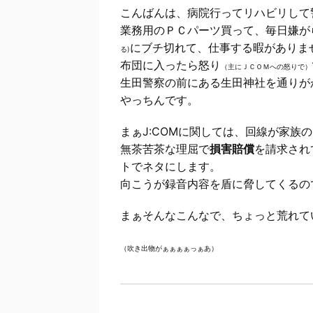
こんばんは、病院行ってリハビリして
業務用のＰＣパーツ買って、毎日嫌が
にブチ切れて、仕事する暇がありま
る)
布団に入ったら怒り
（主にＪＣＯＭへの怒りで）
生田警察の前にある生田神社を通りが
やっちんです。
まぁJ:COMに関しては、回線が家族
無茶苦茶な理屈で
損害賠償
を請求され
トでネタにします。
向こうが録音内容を盾に脅してくるの
まぁそんなこんなで、ちょっと荒れて
（吹き出物がぁぁぁぁっぁあ）