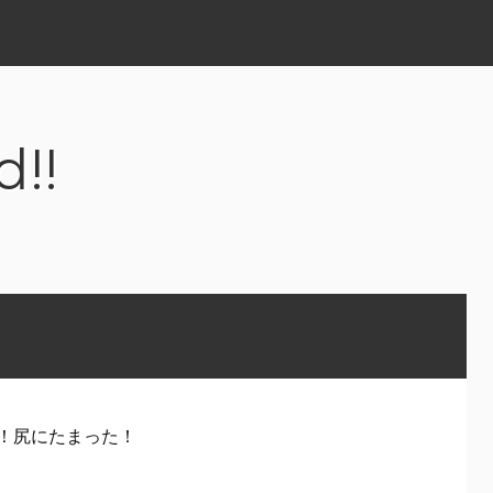
d!!
！尻にたまった！