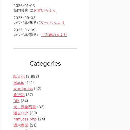
2026-01-03
筋肉暖房 に
みずいろより
2025-09-03
カウベル修理 に
やっ ちんより
2025-06-09
カウベル修理 に
ごろ寝の人より
Categories
駄日記
(3,998)
Music
(141)
wordpress
(42)
旅行記
(37)
DIY
(34)
犬、動物写真
(32)
過去ログ
(30)
html,css,php
(24)
週末農業
(21)