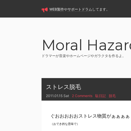
WEB製作
や
サポートドラム
してます。
Moral Hazar
ドラマーが音楽やホームページやガラクタを作るよ。
ストレス脱毛
2011.01.15 Sat
2 Comments
駄日記
脱毛
ぐおおおおおストレス物質がぁぁぁぁ
（おでき的な意味で）