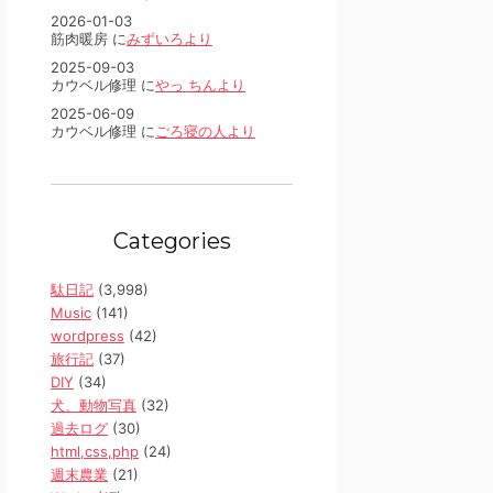
2026-01-03
筋肉暖房 に
みずいろより
2025-09-03
カウベル修理 に
やっ ちんより
2025-06-09
カウベル修理 に
ごろ寝の人より
Categories
駄日記
(3,998)
Music
(141)
wordpress
(42)
旅行記
(37)
DIY
(34)
犬、動物写真
(32)
過去ログ
(30)
html,css,php
(24)
週末農業
(21)