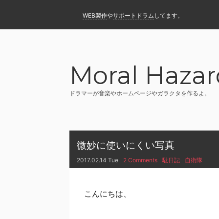
WEB製作
や
サポートドラム
してます。
Moral Hazar
ドラマーが音楽やホームページやガラクタを作るよ。
微妙に使いにくい写真
2017.02.14 Tue
2 Comments
駄日記
自衛隊
こんにちは、