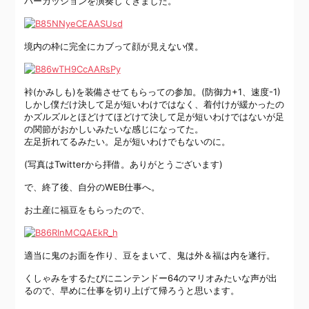
パーカッションを演奏してきました。
境内の枠に完全にカブって顔が見えない僕。
裃(かみしも)を装備させてもらっての参加。(防御力+1、速度-1)
しかし僕だけ決して足が短いわけではなく、着付けが緩かったの
かズルズルとほどけてほどけて決して足が短いわけではないが足
の関節がおかしいみたいな感じになってた。
左足折れてるみたい。足が短いわけでもないのに。
(写真はTwitterから拝借。ありがとうございます)
で、終了後、自分のWEB仕事へ。
お土産に福豆をもらったので、
適当に鬼のお面を作り、豆をまいて、鬼は外＆福は内を遂行。
くしゃみをするたびにニンテンドー64のマリオみたいな声が出
るので、早めに仕事を切り上げて帰ろうと思います。