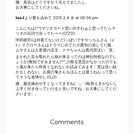
腰、具合はどうですか？冷えてましたし。
お大事にしてくださいね。
tea♪
より愛を込めて
2015.2.4 水 at 06:56 pm
こんにちは(^^)マリオカート思い出すわぁと思ってたらマ
リオの台詞で合ってたーー(O▽O)
沖田総司(は裃着てないけど)っぽいですやっちんさん（≧
≦）イクローさんはドラマに出てた小栗旬の演じてた殿、
ムサさんは人形屋の店主、クマちゃんは悪代官ぽい、笑。
まかれた豆を取れたら福が来るってのは神社特有なのでし
ょうか(無知ですみません(^^;;))取る意思がなかったのでも
う鬼が来たら仲良くなれないか試みてみます。実は良い奴
かもしれない。お面の鬼さんもほんとは違うねんって思っ
てそうな表情やし(O_O)
腰、最近痛めやすくなってますね(´･_･`)取替えきかないし
上手く付き合っていけると良いですね、お大事にしてくだ
さいませ。。
Comments