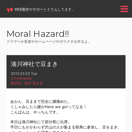
WEB製作
や
サポートドラム
してます。
Moral Hazard!!
ドラマーが音楽やホームページやガラクタを作るよ。
湊川神社で豆まき
2015.02.03 Tue
2 Comments
駄日記
節分
,
豆まき
あかん、豆まきで完全に腰痛めた。
くしゃみしたら腰がHere we go!ってなる！
こんばんは、やっちんです。
本日は湊川神社にて節分祭に出席。
平日にもかかわらず沢山の人が集まる祭典に参加し、豆をまき、