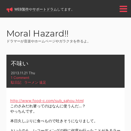
WEB製作
や
サポートドラム
してます。
Moral Hazard!!
ドラマーが音楽やホームページやガラクタを作るよ。
不味い
2013.11.21 Thu
1 Comment
駄日記
ラーメン
,
遠足
http://www.food-c.com/sub_sahou.html
このさみだれ箸ってのはなんに使うんだ…？
やっちんです。
本日久しぶりに食べもので吐きそうになりまして。
というのも、レコーディングの時に何度か行ったことがあるラー