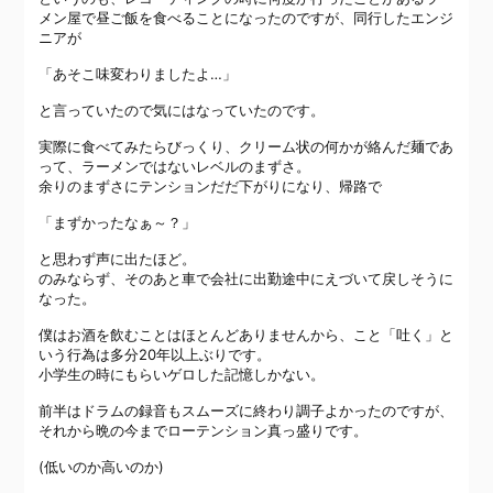
メン屋で昼ご飯を食べることになったのですが、同行したエンジ
ニアが
「あそこ味変わりましたよ…」
と言っていたので気にはなっていたのです。
実際に食べてみたらびっくり、クリーム状の何かが絡んだ麺であ
って、ラーメンではないレベルのまずさ。
余りのまずさにテンションだだ下がりになり、帰路で
「まずかったなぁ～？」
と思わず声に出たほど。
のみならず、そのあと車で会社に出勤途中にえづいて戻しそうに
なった。
僕はお酒を飲むことはほとんどありませんから、こと「吐く」と
いう行為は多分20年以上ぶりです。
小学生の時にもらいゲロした記憶しかない。
前半はドラムの録音もスムーズに終わり調子よかったのですが、
それから晩の今までローテンション真っ盛りです。
(低いのか高いのか)