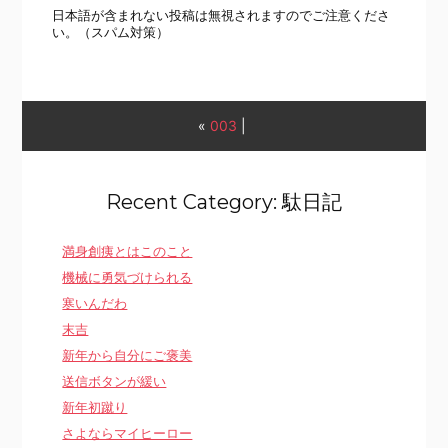
日本語が含まれない投稿は無視されますのでご注意くださ
い。（スパム対策）
«
003
|
Recent Category: 駄日記
満身創痍とはこのこと
機械に勇気づけられる
寒いんだわ
末吉
新年から自分にご褒美
送信ボタンが緩い
新年初蹴り
さよならマイヒーロー