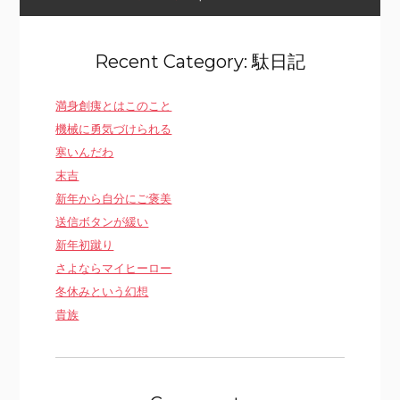
Recent Category: 駄日記
満身創痍とはこのこと
機械に勇気づけられる
寒いんだわ
末吉
新年から自分にご褒美
送信ボタンが緩い
新年初蹴り
さよならマイヒーロー
冬休みという幻想
貴族