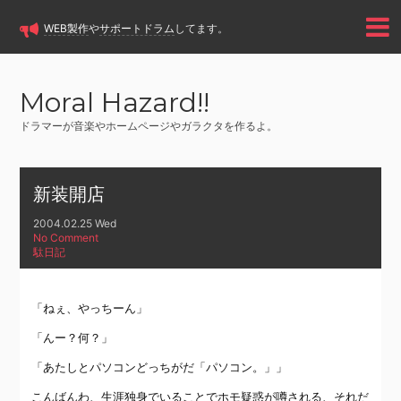
WEB製作
や
サポートドラム
してます。
Moral Hazard!!
ドラマーが音楽やホームページやガラクタを作るよ。
新装開店
2004.02.25 Wed
No Comment
駄日記
「ねぇ、やっちーん」
「んー？何？」
「あたしとパソコンどっちがだ「パソコン。」」
こんばんわ、生涯独身でいることでホモ疑惑が噂される、それだ