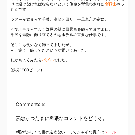
けは避けなければならないという使命を背負わされた
哀戦士
やっ
ちんです。
ツアーが始まって千葉、高崎と回り、一旦東京の宿に。
んでホテルってよく部屋の壁に風景画を飾ってますよね。
部屋を素敵に飾り立てるのもホテルの重要な仕事です。
そこにも例外なく飾ってましたが、
ん、違う、飾ってたというか置いてあった。
しかもよくみたら
パズル
でした。
(多分1000ピース)
Comments
(0)
素敵かつたまに卑猥なコメントをどうぞ。
※恥ずかしくて書き込めない！ってシャイな貴方は
メール