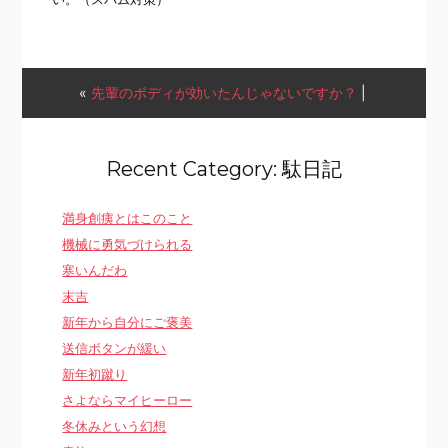
«
先輩のボディが効いたんじゃないですか？
|
Recent Category: 駄日記
満身創痍とはこのこと
機械に勇気づけられる
寒いんだわ
末吉
新年から自分にご褒美
送信ボタンが緩い
新年初蹴り
さよならマイヒーロー
冬休みという幻想