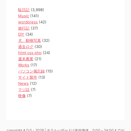
駄日記
(3,998)
Music
(141)
wordpress
(42)
旅行記
(37)
DIY
(34)
犬、動物写真
(32)
過去ログ
(30)
html,css,php
(24)
週末農業
(21)
Works
(17)
パソコン備忘録
(15)
サイト製作
(13)
News
(12)
マジ話
(7)
映像
(7)
copyright A.D.0 - 2026 | モラルハザードは年中無休、0:00～24:00までが