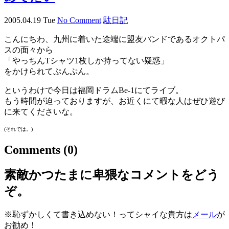
2005.04.19 Tue
No Comment
駄日記
こんにちわ、九州に着いた途端に盟友バンドであるオクトパ
スの面々から
「やっちんTシャツ1枚しか持ってない疑惑」
をかけられてぷんぷん。
というわけで今日は福岡ドラムBe-1にてライブ。
もう時間が迫っておりますが、お近くにて暇な人はぜひ遊び
に来てくださいな。
(それでは。)
Comments
(0)
素敵かつたまに卑猥なコメントをどう
ぞ。
※恥ずかしくて書き込めない！ってシャイな貴方は
メール
が
お勧め！