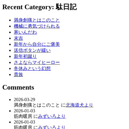
Recent Category: 駄日記
満身創痍とはこのこと
機械に勇気づけられる
寒いんだわ
末吉
新年から自分にご褒美
送信ボタンが緩い
新年初蹴り
さよならマイヒーロー
冬休みという幻想
貴族
Comments
2026-03-29
満身創痍とはこのこと に
北海道犬より
2026-01-03
筋肉暖房 に
みずいろより
2026-01-03
筋肉暖房 に
みずいろより