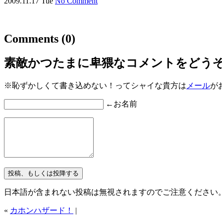
2009.11.17 Tue
No Comment
Comments
(0)
素敵かつたまに卑猥なコメントをどう
※恥ずかしくて書き込めない！ってシャイな貴方は
メール
が
←お名前
日本語が含まれない投稿は無視されますのでご注意ください
«
カホンハザード！
|