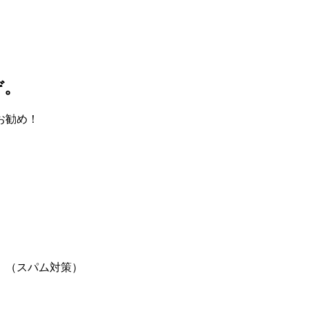
ぞ。
お勧め！
。（スパム対策）