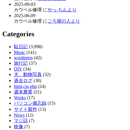
2025-09-03
カウベル修理 に
やっ ちんより
2025-06-09
カウベル修理 に
ごろ寝の人より
Categories
駄日記
(3,998)
Music
(141)
wordpress
(42)
旅行記
(37)
DIY
(34)
犬、動物写真
(32)
過去ログ
(30)
html,css,php
(24)
週末農業
(21)
Works
(17)
パソコン備忘録
(15)
サイト製作
(13)
News
(12)
マジ話
(7)
映像
(7)