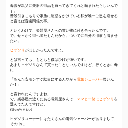
母親が親父に楽器の部品を買ってきてくれと頼まれたらしいんで
す。
普段引きこもりで家族に迷惑をかけている私が唯一ご恩を返せる
と言えば音楽関係の事。
というわけで、楽器屋さんへの買い物に付き合ったんです。
で、せっかく街へ出たもんだから、ついでに自分の用事も済ませ
たい。
ヒゲソリ
がほしかったんですよ。
とは言っても、もともと僕はひげが薄いです。
あまりヒゲソリなんて買ったことないんですけど、行くときに母
に
「あんた安モンすぐ駄目にするんやから
電気シェーバー
買いん
か！」
と言われたんですよね。
で、楽器屋の近くにある電気屋さんで、
ママと一緒にヒゲソリ
を
選んでたんですけど。
(我ながらきもい)
ヒゲソリコーナーにはたくさんの電気シェーバーがありまして、
その中に