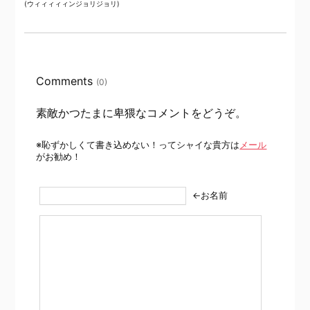
(ウィィィィィンジョリジョリ)
Comments
(0)
素敵かつたまに卑猥なコメントをどうぞ。
※恥ずかしくて書き込めない！ってシャイな貴方は
メール
がお勧め！
←お名前