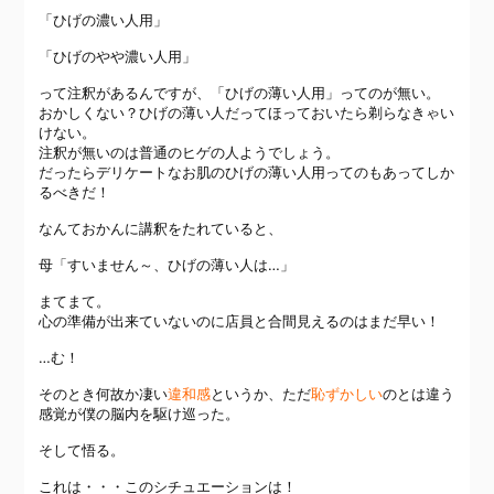
「ひげの濃い人用」
「ひげのやや濃い人用」
って注釈があるんですが、「ひげの薄い人用」ってのが無い。
おかしくない？ひげの薄い人だってほっておいたら剃らなきゃい
けない。
注釈が無いのは普通のヒゲの人ようでしょう。
だったらデリケートなお肌のひげの薄い人用ってのもあってしか
るべきだ！
なんておかんに講釈をたれていると、
母「すいません～、ひげの薄い人は…」
まてまて。
心の準備が出来ていないのに店員と合間見えるのはまだ早い！
…む！
そのとき何故か凄い
違和感
というか、ただ
恥ずかしい
のとは違う
感覚が僕の脳内を駆け巡った。
そして悟る。
これは・・・このシチュエーションは！