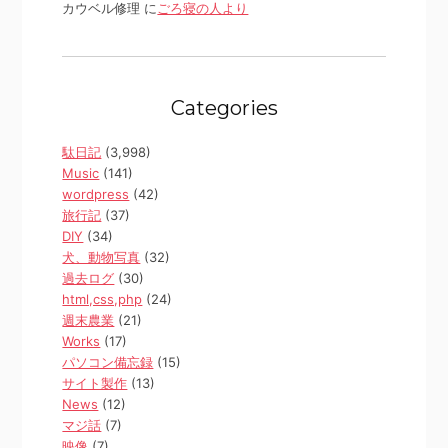
カウベル修理 に
ごろ寝の人より
Categories
駄日記
(3,998)
Music
(141)
wordpress
(42)
旅行記
(37)
DIY
(34)
犬、動物写真
(32)
過去ログ
(30)
html,css,php
(24)
週末農業
(21)
Works
(17)
パソコン備忘録
(15)
サイト製作
(13)
News
(12)
マジ話
(7)
映像
(7)