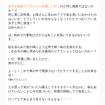
女子が初めてブラジャーを買いに行く
のと同じ感覚ではないの
か！？
同じ第二次性徴、お母さんに言われてブラ某を買いに出かけたの
はいいが、どうしていいか分からなくなってただうつむいている
女子と同じ状況！？
はめられた！
は…初めての電気ひげそりは丸ごと水洗いできるのがいいで
す…。
顔を赤らめて蚊の鳴くような声で精一杯の主張をする。
これが今の俺に求められる最高のリアクションではないのか！？
いや、普通に買いましたけど。
男の子だし。
よ～し！これで車の中で電源つないでヒゲソリすることが出来る
ぜ！
(憧れてたらしい)
とか思って気がついたら購入してそろそろ一ヶ月なのに、箱もあ
けていないことに今日気づいた。部屋の掃除してて発見した。
だってヒゲあんまり生えないもんなぁ～・・・