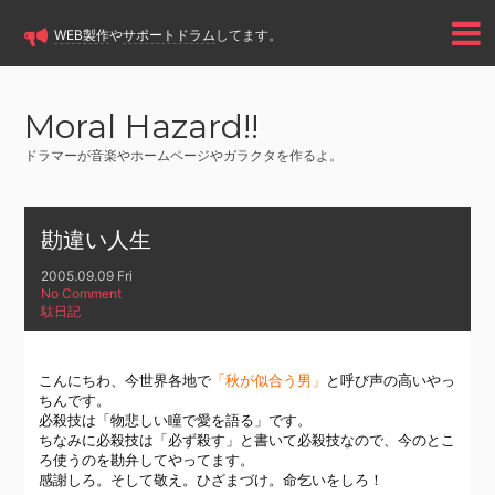
WEB製作
や
サポートドラム
してます。
Moral Hazard!!
ドラマーが音楽やホームページやガラクタを作るよ。
勘違い人生
2005.09.09 Fri
No Comment
駄日記
こんにちわ、今世界各地で
「秋が似合う男」
と呼び声の高いやっ
ちんです。
必殺技は「物悲しい瞳で愛を語る」です。
ちなみに必殺技は「必ず殺す」と書いて必殺技なので、今のとこ
ろ使うのを勘弁してやってます。
感謝しろ。そして敬え。ひざまづけ。命乞いをしろ！