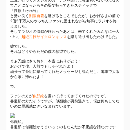
正直、行ってスタジオのカーテンを開けたら誰もいなかったなん
てことになったらその場で持ってきたスティックで
「性欲！
」
(かけ声)
と勢い良く
割腹自殺
を遂げるところでしたが、おかげさまの前で
2億5千万人のやっちんファンに囲まれながら無事にラジオを終
えました。
そしてラジオの収録が終わったあとは、来てくれたみんなに一人
づつ、
超絶舌技サイクロンキッス
を贈り送り出したわけでした。
嘘でした。
それはどうやらただの僕の願望でした。
まぁ冗談はさておき、本当にありがとう！
おかげで僕、人前でもしゃべれたよ！
頑張って番組に贈ってくれたメッセージも読んだし、電車で大阪
から家に帰れたよ！
で。
ファンの方が
似顔絵
を書いて持ってきてくれたのですが。
書道部の方だそうですが、似顔絵が男前過ぎて、僕は何もしてな
いのに罪悪感にさいなまれています。
似顔絵。
書道部で似顔絵がうまいってのもなんだか不思議な話なのです