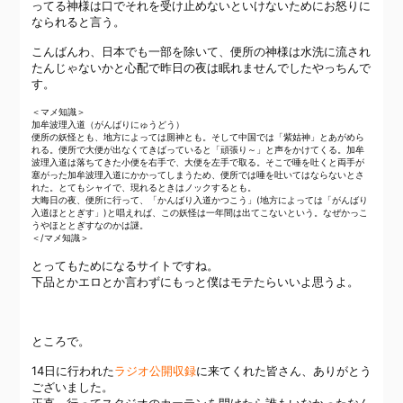
ってる神様は口でそれを受け止めないといけないためにお怒りに
なられると言う。
こんばんわ、日本でも一部を除いて、便所の神様は水洗に流され
たんじゃないかと心配で昨日の夜は眠れませんでしたやっちんで
す。
＜マメ知識＞
加牟波理入道（がんばりにゅうどう）
便所の妖怪とも、地方によっては厠神とも。そして中国では「紫姑神」とあがめら
れる。便所で大便が出なくてきばっていると「頑張り～」と声をかけてくる。加牟
波理入道は落ちてきた小便を右手で、大便を左手で取る。そこで唾を吐くと両手が
塞がった加牟波理入道にかかってしまうため、便所では唾を吐いてはならないとさ
れた。とてもシャイで、現れるときはノックするとも。
大晦日の夜、便所に行って、「かんばり入道かつこう」(地方によっては「がんばり
入道ほととぎす」)と唱えれば、この妖怪は一年間は出てこないという。なぜかっこ
うやほととぎすなのかは謎。
＜/マメ知識＞
とってもためになるサイトですね。
下品とかエロとか言わずにもっと僕はモテたらいいよ思うよ。
ところで。
14日に行われた
ラジオ公開収録
に来てくれた皆さん、ありがとう
ございました。