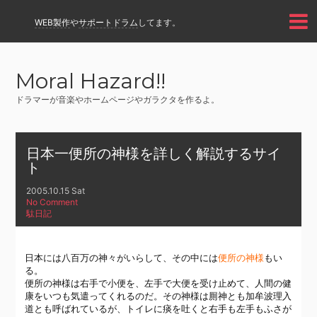
WEB製作
や
サポートドラム
してます。
Moral Hazard!!
ドラマーが音楽やホームページやガラクタを作るよ。
日本一便所の神様を詳しく解説するサイ
ト
2005.10.15 Sat
No Comment
駄日記
日本には八百万の神々がいらして、その中には
便所の神様
もい
る。
便所の神様は右手で小便を、左手で大便を受け止めて、人間の健
康をいつも気遣ってくれるのだ。その神様は厠神とも加牟波理入
道とも呼ばれているが、トイレに痰を吐くと右手も左手もふさが