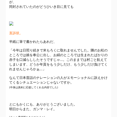
が、
同封されていたのがどうひいき目に見ても
直訴状。
半紙に筆で書かれたらあれだ、
「今年は日照り続きで米もろくに取れませんでした。隣のお松の
ところでは娘を奉公に出し、お絹のところでは生まれたばかりの
赤子を口減らししたそうですじゃ…。このままでは村ごと飢えて
しまいます、どうか年貢をもう少しだけ、もう少しだけ負けてく
れませんじゃろかぁ…」
なんて日本昔話のナレーションの人がエモーショナルに訴えかけ
てくるシチュエーションじゃないですか。
(中身は真剣に応援してくれる内容でした)
とにもかくにも、ありがとうございました。
明日からまた、ガンマ・レイ。