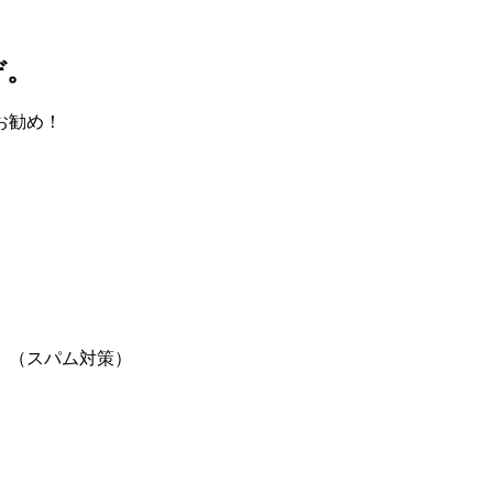
ぞ。
お勧め！
。（スパム対策）