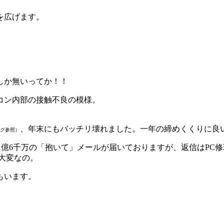
を広げます。
しか無いってか！！
コン内部の接触不良の模様。
、年末にもバッチリ壊れました。一年の締めくくりに良
グ参照）
1億6千万の「抱いて」メールが届いておりますが、返信はPC
た大変なの。
もいます。
」