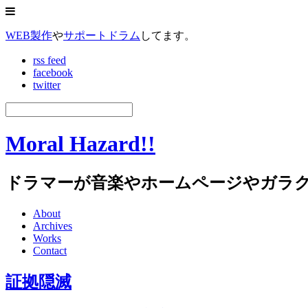
WEB製作
や
サポートドラム
してます。
rss feed
facebook
twitter
Moral Hazard!!
ドラマーが音楽やホームページやガラ
About
Archives
Works
Contact
証拠隠滅