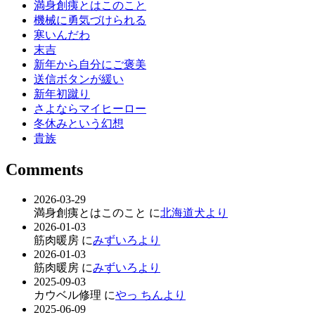
満身創痍とはこのこと
機械に勇気づけられる
寒いんだわ
末吉
新年から自分にご褒美
送信ボタンが緩い
新年初蹴り
さよならマイヒーロー
冬休みという幻想
貴族
Comments
2026-03-29
満身創痍とはこのこと に
北海道犬より
2026-01-03
筋肉暖房 に
みずいろより
2026-01-03
筋肉暖房 に
みずいろより
2025-09-03
カウベル修理 に
やっ ちんより
2025-06-09