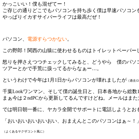
かっこいい！僕も混ぜてー！
ご存じの通りどこでもパソコンを持ち歩く僕は早速パソコン
やっぱりイカすサイバーライフは最高だぜ！
パソコン、
電源すらつかない
。
この野郎！関西の山猿に使わせるものはトイレットペーパー
怒りを押さえつつチェックしてみると、どうやら 僕のパソ
ツアーとかで手荒に扱ってるからなぁー…。
というわけで今年は1月1日からパソコンが壊れましたが
（過去ロ
千葉Lookワンマン、そして僕の誕生日と、日本各地から総数
まぁ今は２ndPCから更新してるんですけどね。メールはま
では明日朝一番に、ヤカラ全開でサポートに電話しようとお
「おいおいおいおいおい、おまえんとこのパソコンはぁ～！
（よくあるヤクザコント風に）