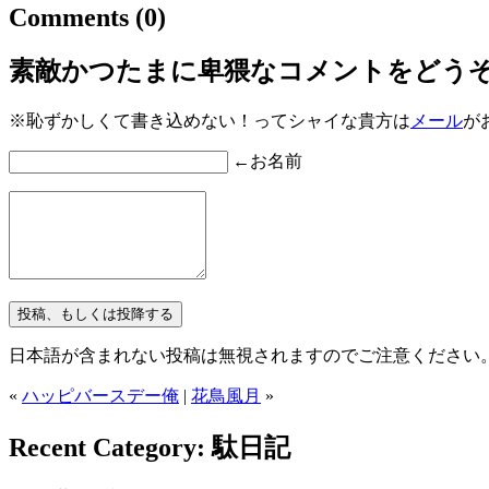
Comments
(0)
素敵かつたまに卑猥なコメントをどう
※恥ずかしくて書き込めない！ってシャイな貴方は
メール
が
←お名前
日本語が含まれない投稿は無視されますのでご注意ください
«
ハッピバースデー俺
|
花鳥風月
»
Recent Category: 駄日記