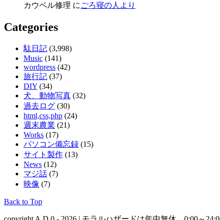
カウベル修理 に
ごろ寝の人より
Categories
駄日記
(3,998)
Music
(141)
wordpress
(42)
旅行記
(37)
DIY
(34)
犬、動物写真
(32)
過去ログ
(30)
html,css,php
(24)
週末農業
(21)
Works
(17)
パソコン備忘録
(15)
サイト製作
(13)
News
(12)
マジ話
(7)
映像
(7)
Back to Top
copyright A.D.0 - 2026 | モラルハザードは年中無休、0:0